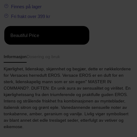
Finnes på lager
Fri frakt over 399 kr
Beautiful Price
Informasjon
Dosering og bruk
Kjærlighet, lidenskap, skjønnhet og begjær, dette er nøkkelordene
for Versaces herreduft EROS. Versace EROS er en duft for en
sterk, lidenskapelig mann som er sin egen" MASTER IN
COMMAND?. DUFTEN: En unik aura av sensualitet og virilitet. En
kjærlighetssang fra den triumferende og praktfulle guden EROS.
Intens og strålende friskhet fra kombinasjonen av mynteblader,
italiensk sitron og grønt eple. Vanedannende sensuelle noter av
tonkabønne, amber, geranium og vanilje. Livlig vigør symbolisert
av blant annet det edle treslaget seder, etterfulgt av vetiver og
eikemose.