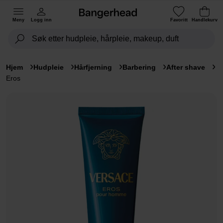
Meny
Logg inn
Favoritt
Handlekurv
Hjem
Hudpleie
Hårfjerning
Barbering
After shave
Eros