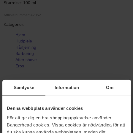
Størrelse: 100 ml
Artikkelnummer: 42052
Kategorier:
Hjem
Hudpleie
Hårfjerning
Barbering
After shave
Eros
Samtycke
Information
Om
Anmeldelser (8)
Spørsmål og svar (0)
Denna webbplats använder cookies
5
För att ge dig en bra shoppingupplevelse använder
Bangerhead cookies. Vissa cookies är nödvändiga för att
du ska kunna använda webbplatsen, medan ditt