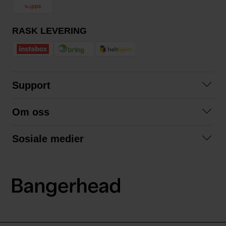
RASK LEVERING
Support
Kontakt oss
Om oss
Spørsmål og svar
Om oss
Kjøpsvilkår
Sosiale medier
Samarbeid med oss
Bytte og retur
Facebook
Bærekraft og miljø
Personvernerklæring
Instagram
Frakt og levering
LinkedIn