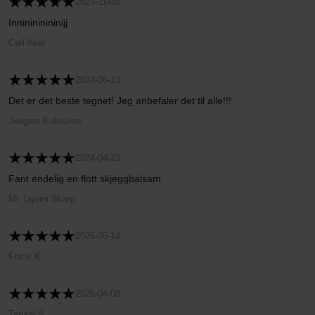
2024-11-05
Inninininininijj
Carl Axel
2024-06-13
Det er det beste tegnet! Jeg anbefaler det til alle!!!
Jevgeni Kukuskin
2024-04-23
Fant endelig en flott skjeggbalsam
Mr Tapani Skarp
2026-05-14
Frank K
2026-04-08
Tapani S