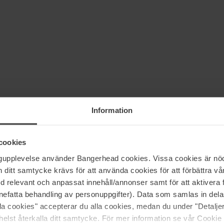
Information
cookies
(0)
ngupplevelse använder Bangerhead cookies. Vissa cookies är nöd
itt samtycke krävs för att använda cookies för att förbättra vår
med relevant och anpassat innehåll/annonser samt för att aktiver
5
100%
nefatta behandling av personuppgifter). Data som samlas in del
alla cookies" accepterar du alla cookies, medan du under "Detal
4
0%
elst återkalla ditt samtycke. För mer information se vår Cookie
3
0%