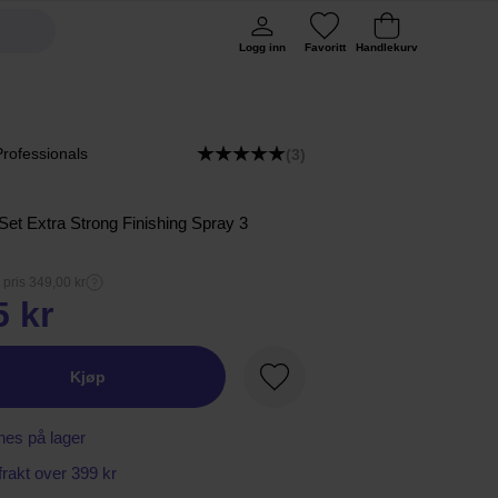
Logg inn
Favoritt
Handlekurv
Professionals
(3)
Set Extra Strong Finishing Spray 3
 pris 349,00 kr
5 kr
Kjøp
Favoritt
nes på lager
 frakt over 399 kr