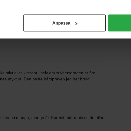
2
0%
1
0%
Anpassa
 stivt eller klissent , selv om stivhetsgraden er fire,
nnes mykt ut. Den beste hårsprayen jeg har brukt.
uktene i mange, mange år. For mitt hår er disse de aller