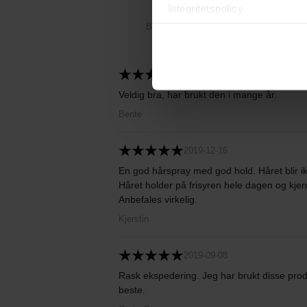
Integritetspolicy.
Basert på 3 anmeldelser
2022-03-28
Veldig bra, har brukt den i mange år.
Bente
2019-12-16
En god hårspray med god hold. Håret blir ikke
Håret holder på frisyren hele dagen og kje
Anbefales virkelig.
Kjerstin
2019-09-08
Rask ekspedering. Jeg har brukt disse prod
beste.