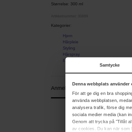
Størrelse: 300 ml
Artikkelnummer: 30889
Kategorier:
Hjem
Hårpleie
Styling
Hårspray
EIMI
Samtycke
Denna webbplats använder 
Anmeldelser (3)
Spørsmål og svar 
För att ge dig en bra shoppi
använda webbplatsen, medan d
analysera trafik, förse dig 
sociala medier media (kan in
5
Genom att trycka på "Tillåt 
av cookies. Du kan när som h