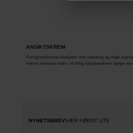
ANSIKTSKREM
Fuktighetskremer beskytter mot uttørking og miljø angrep 
intenst nærende balm, vil riktig fuktighetskrem hjelpe min
NYHETSBREV
VÆR FØRST UTE