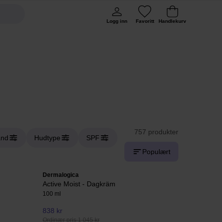
Logg inn
Favoritt
Handlekurv
757 produkter
and
Hudtype
SPF
Populært
Dermalogica
Active Moist - Dagkräm
100 ml
838 kr
Ordinær pris 1 045 kr