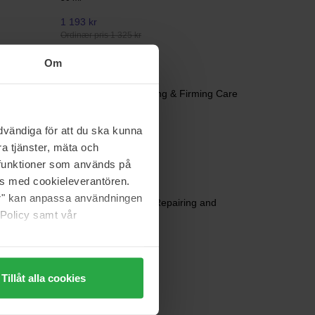
1 193 kr
Ordinær pris 1 325 kr
Om
Clarins
Men Wrinkle-Smoothing & Firming Care
50 ml
vändiga för att du ska kunna
675 kr
Ordinær pris 750 kr
a tjänster, mäta och
a funktioner som används på
as med cookieleverantören.
The INKEY List
jer" kan anpassa användningen
Bio-Active Ceramide Repairing and
 Policy samt vår
Plumping Moisturizer
50 ml
323 kr
Tillåt alla cookies