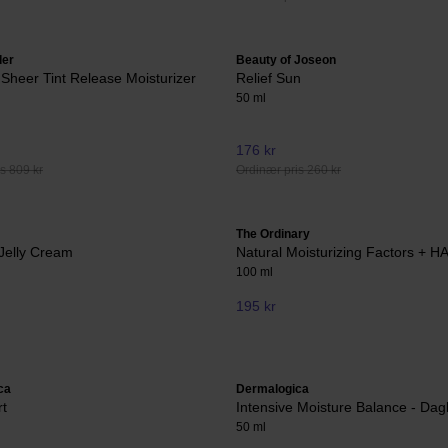
der
Beauty of Joseon
heer Tint Release Moisturizer
Relief Sun
50 ml
176 kr
s 809 kr
Ordinær pris 260 kr
The Ordinary
Jelly Cream
Natural Moisturizing Factors + H
100 ml
195 kr
ca
Dermalogica
t
Intensive Moisture Balance - Da
50 ml