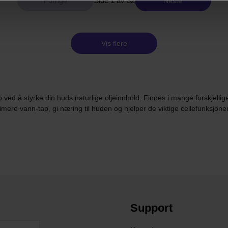
Side 1 av 32
Neste
Vis flere
ved å styrke din huds naturlige oljeinnhold. Finnes i mange forskjellig
imere vann-tap, gi næring til huden og hjelper de viktige cellefunksjone
Support