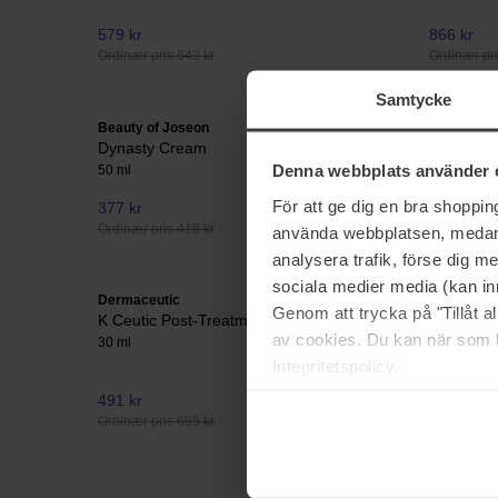
579 kr
866 kr
Ordinær pris 643 kr
Ordinær pri
Samtycke
Beauty of Joseon
Dermalogi
Dynasty Cream
AGE smar
Denna webbplats använder 
50 ml
50 ml
För att ge dig en bra shoppi
377 kr
1 020 kr
Ordinær pris 418 kr
Ordinær pri
använda webbplatsen, medan d
analysera trafik, förse dig 
sociala medier media (kan in
Dermaceutic
Dermalogi
Genom att trycka på "Tillåt 
K Ceutic Post-Treatment Restore
Invisible
av cookies. Du kan när som h
30 ml
50 ml
Integritetspolicy.
491 kr
613 kr
Ordinær pris 695 kr
Ordinær pri