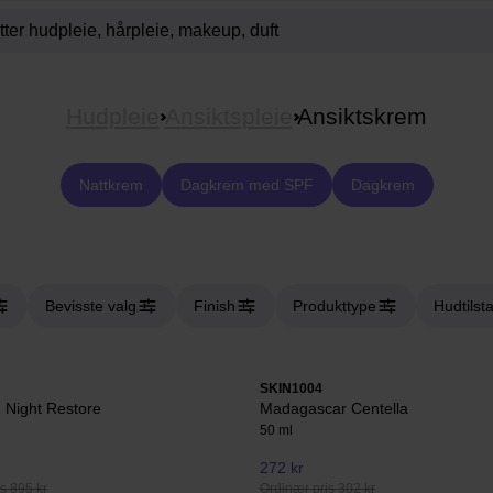
Hudpleie
Ansiktspleie
Ansiktskrem
Nattkrem
Dagkrem med SPF
Dagkrem
Bevisste valg
Finish
Produkttype
Hudtilst
SKIN1004
 Night Restore
Madagascar Centella
50 ml
272 kr
s 895 kr
Ordinær pris 302 kr