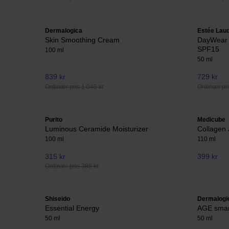
Dermalogica
Estée Lau
Skin Smoothing Cream
DayWear S
SPF15
100 ml
50 ml
839 kr
729 kr
Ordinær pris 1 045 kr
Ordinær pri
Purito
Medicube
Luminous Ceramide Moisturizer
Collagen 
100 ml
110 ml
315 kr
399 kr
Ordinær pris 388 kr
Shiseido
Dermalogi
Essential Energy
AGE smar
50 ml
50 ml