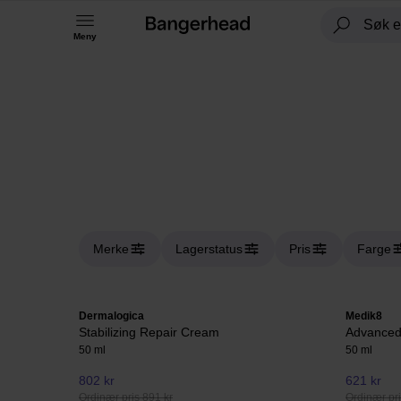
Meny
Merke
Lagerstatus
Pris
Farge
Dermalogica
Medik8
Stabilizing Repair Cream
Advanced
50 ml
50 ml
802 kr
621 kr
Ordinær pris 891 kr
Ordinær pri