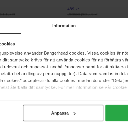
489 kr
s 1 137 kr
Ordinær pris 681 kr
Information
ca
Clarins
t
Extra-Firming Jour
cookies
50 ml
ngupplevelse använder Bangerhead cookies. Vissa cookies är nöd
806 kr
s 1 321 kr
Ordinær pris 895 kr
itt samtycke krävs för att använda cookies för att förbättra vår
med relevant och anpassat innehåll/annonser samt för att aktiver
nefatta behandling av personuppgifter). Data som samlas in del
ca
The Ordinary
alla cookies" accepterar du alla cookies, medan du under "Detal
 Physical Defense SPF30
Azelaic Acid Suspension 10%
elst återkalla ditt samtycke. För mer information se vår Cookie
30 ml
169 kr
s 681 kr
Anpassa