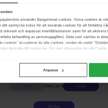
Clinique
 Performance Advanced Day
Smart Clinical Repair SPF30 Wrin
Correcting Cream
cookies
50 ml
ngupplevelse använder Bangerhead cookies. Vissa cookies är nöd
891 kr
itt samtycke krävs för att använda cookies för att förbättra vår
Ordinær pris 989 kr
med relevant och anpassat innehåll/annonser samt för att aktiver
nefatta behandling av personuppgifter). Data som samlas in del
alla cookies" accepterar du alla cookies, medan du under "Detal
Medik8
rector SPF35
Advanced Day Total Protect SPF
elst återkalla ditt samtycke. För mer information se vår Cookie
50 ml
810 kr
s 639 kr
Ordinær pris 895 kr
Anpassa
Side 1 av 3
Neste
Vis flere