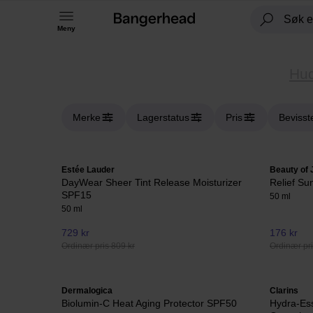
Meny
Hud
Merke
Lagerstatus
Pris
Bevisst
Estée Lauder
Beauty of
DayWear Sheer Tint Release Moisturizer
Relief Su
SPF15
50 ml
50 ml
729 kr
176 kr
Ordinær pris 809 kr
Ordinær pri
Dermalogica
Clarins
Biolumin-C Heat Aging Protector SPF50
Hydra-Ess