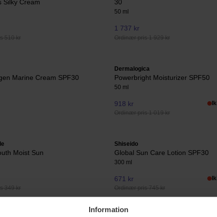
 Silky Cream
30
50 ml
1 737 kr
s 510 kr
Ordinær pris 1 929 kr
Dermalogica
agen Marine Cream SPF30
Powerbright Moisturizer SPF50
50 ml
918 kr
I
Ordinær pris 1 019 kr
le
Shiseido
outh Moist Sun
Global Sun Care Lotion SPF30
300 ml
671 kr
I
s 349 kr
Ordinær pris 745 kr
Information