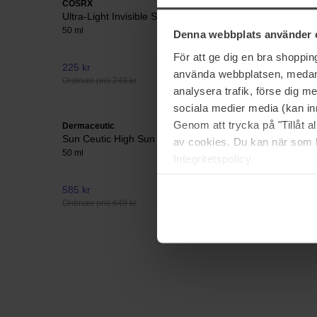
COSRX
Sensai
Ultra-Light Invisible Sunscreen SPF50
Cellular
Cream
50 ml
Denna webbplats använder 
50 ml
För att ge dig en bra shoppi
225 kr
Ikke på lager
1 599 kr
använda webbplatsen, medan d
Ordinær pris 249 kr
analysera trafik, förse dig 
sociala medier media (kan in
Genom att trycka på "Tillåt 
Dermaceutic
Exuviance
Sun Ceutic High Sun Protector, SPF50
Daily Cor
av cookies. Du kan när som h
50 ml
40 g
Integritetspolicy.
585 kr
576 kr
Ordinær pris 649 kr
Ordinær pri