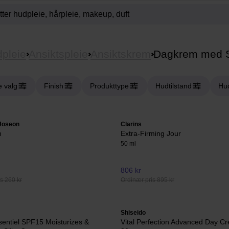
pleie
Ansiktspleie
Ansiktskrem
Dagkrem med 
e valg
Finish
Produkttype
Hudtilstand
Hu
 Joseon
Clarins
n
Extra-Firming Jour
50 ml
806 kr
s 260 kr
Ordinær pris 895 kr
Shiseido
entiel SPF15 Moisturizes &
Vital Perfection Advanced Day 