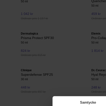
Quenches
50 ml
50 ml
1 042 kr
459 kr
Ordinær pris 1 157 kr
Ordinær pri
Dermalogica
Elemis
Prisma Protect SPF30
Pro-Coll
50 ml
50 ml
824 kr
1 814 kr
Ordinær pris 915 kr
Clinique
Dr. Ceurac
Superdefense SPF25
Hyal Rey
30 ml
50 ml
448 kr
248 kr
Ordinær pris 497 kr
Ordinær pri
Samtycke