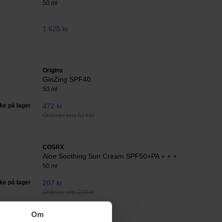
50 ml
1 625 kr
Origins
GinZing SPF40
50 ml
kke på lager
472 kr
Ordinær pris 524 kr
COSRX
Aloe Soothing Sun Cream SPF50+PA + + +
50 ml
kke på lager
207 kr
Ordinær pris 229 kr
Om