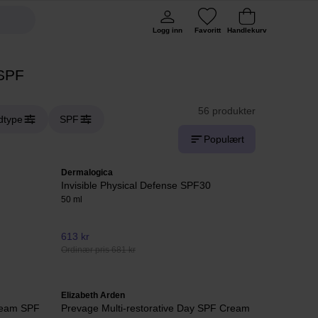
Logg inn
Favoritt
Handlekurv
SPF
56 produkter
dtype
SPF
Populært
Dermalogica
Invisible Physical Defense SPF30
50 ml
613 kr
Ordinær pris 681 kr
Elizabeth Arden
Cream SPF
Prevage Multi-restorative Day SPF Cream