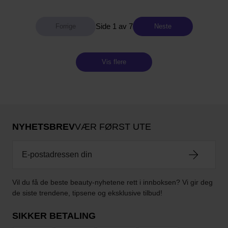
Side 1 av 7
Neste
Vis flere
NYHETSBREV
VÆR FØRST UTE
Vil du få de beste beauty-nyhetene rett i innboksen? Vi gir deg
de siste trendene, tipsene og eksklusive tilbud!
SIKKER BETALING