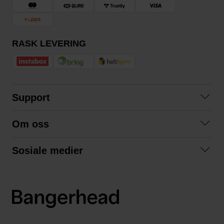
RASK LEVERING
Support
Kontakt oss
Om oss
Spørsmål og svar
Om oss
Kjøpsvilkår
Sosiale medier
Samarbeid med oss
Bytte og retur
Facebook
Bærekraft og miljø
Personvernerklæring
Instagram
Frakt og levering
LinkedIn