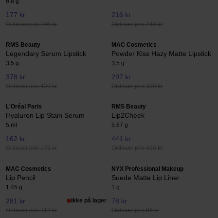
6,8 g
177 kr
216 kr
Ordinær pris 196 kr
Ordinær pris 240 kr
RMS Beauty
MAC Cosmetics
Legendary Serum Lipstick
Powder Kiss Hazy Matte Lipstick
3,5 g
3,5 g
378 kr
297 kr
Ordinær pris 420 kr
Ordinær pris 330 kr
L'Oréal Paris
RMS Beauty
Hyaluron Lip Stain Serum
Lip2Cheek
5 ml
5.67 g
162 kr
441 kr
Ordinær pris 179 kr
Ordinær pris 490 kr
MAC Cosmetics
NYX Professional Makeup
Lip Pencil
Suede Matte Lip Liner
1.45 g
1 g
281 kr
Ikke på lager
78 kr
Ordinær pris 312 kr
Ordinær pris 86 kr