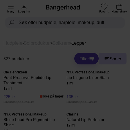
Meny
Logg inn
Favoritt
Handlekurv
Hudpleie
Solprodukter
Solkrem
Lepper
Filter
Sorter
327 produkter
Ole Henriksen
NYX Professional Makeup
Pout Preserve Peptide Lip
Lip Lingerie Liner Stain
Treatment
1 ml
12 ml
225 kr
Ikke på lager
135 kr
Ordinær pris 250 kr
Ordinær pris 149 kr
NYX Professional Makeup
Clarins
Shine Loud Pro Pigment Lip
Natural Lip Perfector
Shine
12 ml