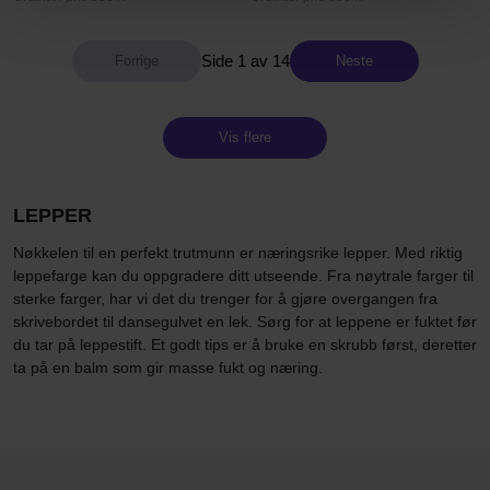
Side 1 av 14
Neste
Vis flere
LEPPER
Nøkkelen til en perfekt trutmunn er næringsrike lepper. Med riktig
leppefarge kan du oppgradere ditt utseende. Fra nøytrale farger til
sterke farger, har vi det du trenger for å gjøre overgangen fra
skrivebordet til dansegulvet en lek. Sørg for at leppene er fuktet før
du tar på leppestift. Et godt tips er å bruke en skrubb først, deretter
ta på en balm som gir masse fukt og næring.