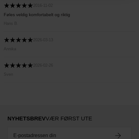
2016-11-02
Føles veldig komfortabelt og riktig
Hans B.
2026-03-13
Annika
2026-02-26
Sven
NYHETSBREV
VÆR FØRST UTE