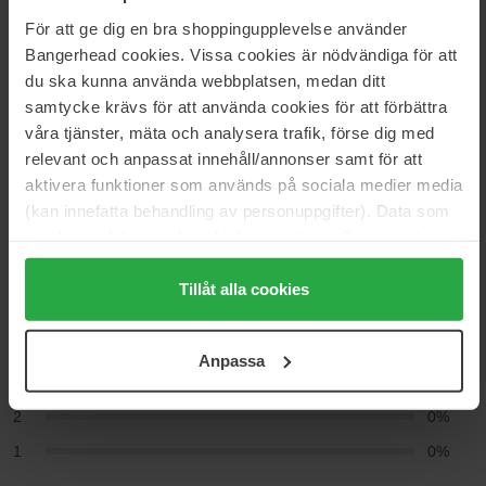
Firming Hold Gel Tube
För att ge dig en bra shoppingupplevelse använder
Bangerhead cookies. Vissa cookies är nödvändiga för att
du ska kunna använda webbplatsen, medan ditt
Anmeldelser (3)
Spørsmål og svar (0)
samtycke krävs för att använda cookies för att förbättra
våra tjänster, mäta och analysera trafik, förse dig med
relevant och anpassat innehåll/annonser samt för att
5
aktivera funktioner som används på sociala medier media
(kan innefatta behandling av personuppgifter). Data som
samlas in delas med cookieleverantören. Genom att
trycka på "Tillåt alla cookies" accepterar du alla cookies,
Basert på 3 anmeldelser
medan du under "Detaljer" kan anpassa användningen av
Tillåt alla cookies
5
100%
cookies. Du kan när som helst återkalla ditt samtycke.
För mer information se vår Cookie Policy samt vår
4
0%
Anpassa
Integritetspolicy.
3
0%
2
0%
1
0%