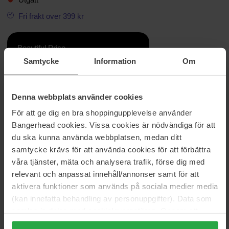
Fri frakt over 399 kr
Beautiful Price
Samtycke
Information
Om
Informasjon
Ingredienser
Denna webbplats använder cookies
Guidance 46 Exceptional Extrait er en betagende og forførende
För att ge dig en bra shoppingupplevelse använder
studie i lys og skygge, skjørhet og styrke, subtilitet og pompøsitet -
paradokser som forenes med en umiddelbarhet som bare
Bangerhead cookies. Vissa cookies är nödvändiga för att
parfymekunsten kan oppnå. Dosert med en svimlende
du ska kunna använda webbplatsen, medan ditt
konsentrasjon på 46 %.
samtycke krävs för att använda cookies för att förbättra
våra tjänster, mäta och analysera trafik, förse dig med
Størrelse: 100 ml
relevant och anpassat innehåll/annonser samt för att
aktivera funktioner som används på sociala medier media
Artikkelnummer: 190341
(kan innefatta behandling av personuppgifter). Data som
Kategorier:
samlas in delas med cookieleverantören. Genom att
Hjem
trycka på "Tillåt alla cookies" accepterar du alla cookies,