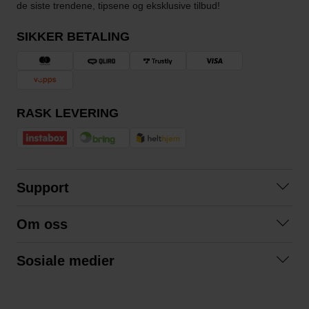
de siste trendene, tipsene og eksklusive tilbud!
SIKKER BETALING
RASK LEVERING
Support
Kontakt oss
Om oss
Spørsmål og svar
Om oss
Kjøpsvilkår
Sosiale medier
Samarbeid med oss
Bytte og retur
Facebook
Bærekraft og miljø
Personvernerklæring
Instagram