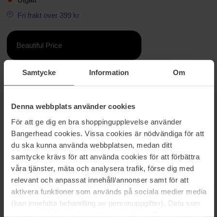
Fri frakt over 399 kr
Beautiful Price
Samtycke
Information
Om
Informasjon
Ingredienser
Gjennom en velbalansert «skogsymfoni» fremkaller Opus V hvor
Denna webbplats använder cookies
villedende og transformativ kunnskap kan være. Blomster- og
voksaktige dufter av Orris Absolute, smøraktige og metalliske noter
För att ge dig en bra shoppingupplevelse använder
av Orris Concrete presset av tørt tre og berusende dufter av Rhom
Bangerhead cookies. Vissa cookies är nödvändiga för att
maler en binær verden av svarte og hvite tall, glasskår og data
du ska kunna använda webbplatsen, medan ditt
som surrer bak metallpulter, mens den rå dyrekarakteren til Oud
samtycke krävs för att använda cookies för att förbättra
og Civet og den svake duften av visne roser og sjasmin fremkaller
duften til mennesker som lever med maskiner.
våra tjänster, mäta och analysera trafik, förse dig med
relevant och anpassat innehåll/annonser samt för att
Størrelse: 100 ml
aktivera funktioner som används på sociala medier media
(kan innefatta behandling av personuppgifter). Data som
Artikkelnummer: 111063
samlas in delas med cookieleverantören. Genom att