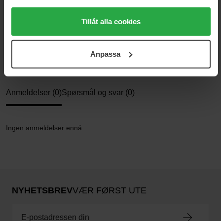
Kategorier:
trycka på "Tillåt alla cookies" accepterar du alla cookies,
medan du under "Detaljer" kan anpassa användningen av
Tillåt alla cookies
Hjem
Parfyme
cookies. Du kan när som helst återkalla ditt samtycke.
Dameparfyme
För mer information se vår Cookie Policy samt vår
Opus V - Woods Symphony
Anpassa
Integritetspolicy.
Anmeldelser (0)
Spørsmål og svar (0)
Ingen anmeldelser ennå
NYHETSBREV
VÆR FØRST UTE