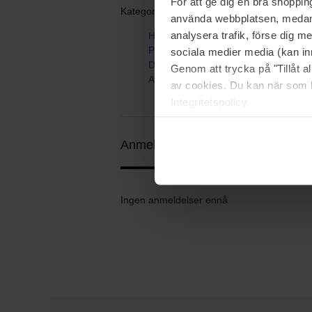
För att ge dig en bra shoppi
Kategorier:
använda webbplatsen, medan d
analysera trafik, förse dig 
Hjem
Parfyme
sociala medier media (kan in
Dameparfyme
Genom att trycka på "Tillåt 
AIR di Gioia
av cookies. Du kan när som h
Integritetspolicy.
Anmeldelser (0)
Spørsmål og svar 
Ingen anmeldelser ennå