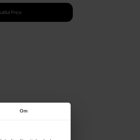
utiful Price
Om