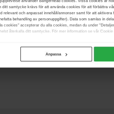
ngupplevelse använder Bangerhead cookies. Vissa cookies är nöd
itt samtycke krävs för att använda cookies för att förbättra vår
med relevant och anpassat innehåll/annonser samt för att aktiver
nefatta behandling av personuppgifter). Data som samlas in del
alla cookies" accepterar du alla cookies, medan du under "Detal
elst återkalla ditt samtycke. För mer information se vår Cookie
(0)
Anpassa