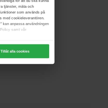
vändiga för att du ska kunna
a tjänster, mäta och
a funktioner som används på
as med cookieleverantören.
jer" kan anpassa användningen
 Policy samt vår
Tillåt alla cookies