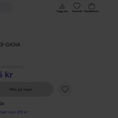
Logg inn
Favoritt
Handlekurv
DI GIOIA
 pris 505,00 kr
5 kr
Ikke på lager
Favoritt
ått
 frakt over 399 kr