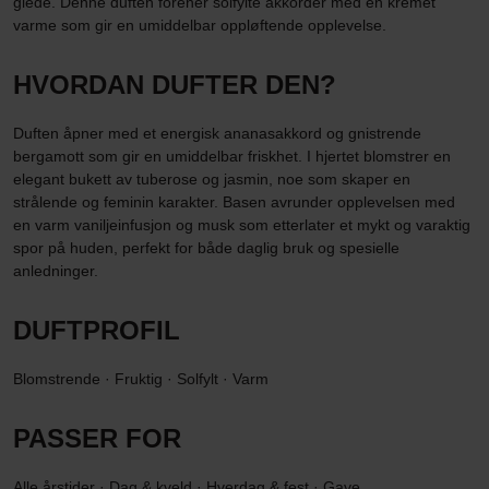
glede. Denne duften forener solfylte akkorder med en kremet
varme som gir en umiddelbar oppløftende opplevelse.
HVORDAN DUFTER DEN?
Duften åpner med et energisk ananasakkord og gnistrende
bergamott som gir en umiddelbar friskhet. I hjertet blomstrer en
elegant bukett av tuberose og jasmin, noe som skaper en
strålende og feminin karakter. Basen avrunder opplevelsen med
en varm vaniljeinfusjon og musk som etterlater et mykt og varaktig
spor på huden, perfekt for både daglig bruk og spesielle
anledninger.
DUFTPROFIL
Blomstrende · Fruktig · Solfylt · Varm
PASSER FOR
Alle årstider · Dag & kveld · Hverdag & fest · Gave