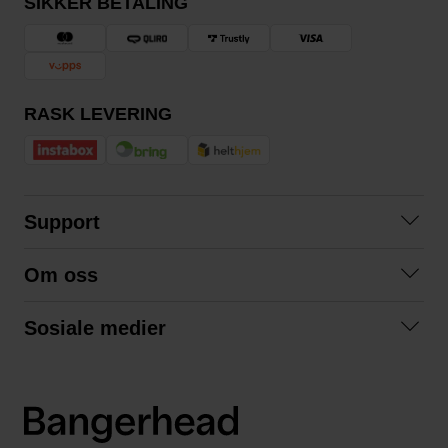
SIKKER BETALING
RASK LEVERING
Support
Kontakt oss
Om oss
Spørsmål og svar
Om oss
Kjøpsvilkår
Sosiale medier
Samarbeid med oss
Bytte og retur
Facebook
Bærekraft og miljø
Personvernerklæring
Instagram
Frakt og levering
LinkedIn