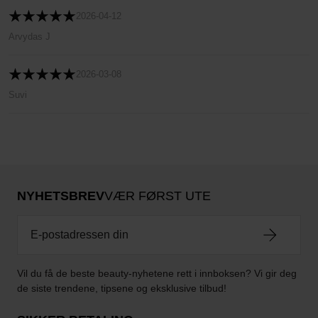
2026-04-12
Arvydas J
2026-03-08
Suvi
NYHETSBREV
VÆR FØRST UTE
Vil du få de beste beauty-nyhetene rett i innboksen? Vi gir deg
de siste trendene, tipsene og eksklusive tilbud!