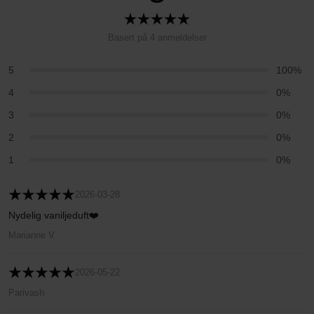
Basert på 4 anmeldelser
5
100%
4
0%
3
0%
2
0%
1
0%
2026-03-28
Nydelig vaniljeduft❤️
Marianne V
2026-05-22
Parivash