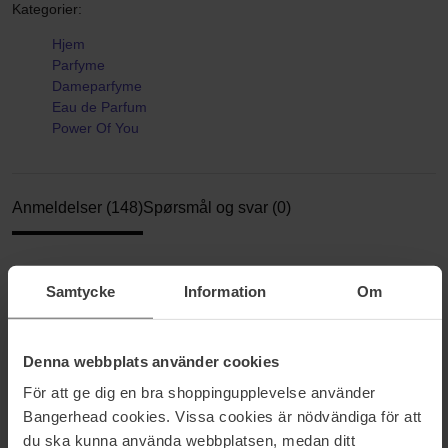
Kategorier:
Hjem
Parfyme
Dameparfyme
Eau de Parfum
Power Of You
Anmeldelser (148)
Spørsmål og svar (0)
4.8
Samtycke
Information
Om
Basert på 148 anmeldelser
Denna webbplats använder cookies
För att ge dig en bra shoppingupplevelse använder
5
88%
Bangerhead cookies. Vissa cookies är nödvändiga för att
4
7%
du ska kunna använda webbplatsen, medan ditt