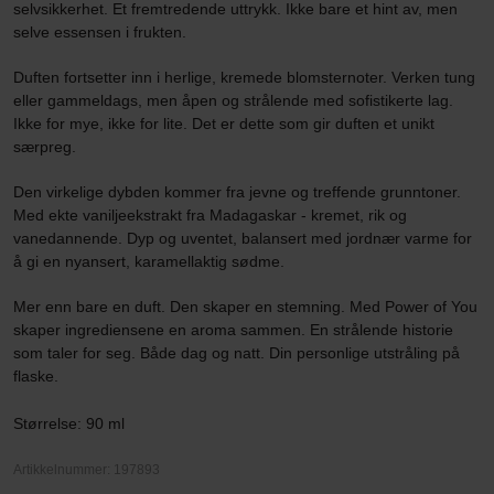
selvsikkerhet. Et fremtredende uttrykk. Ikke bare et hint av, men
selve essensen i frukten.
Duften fortsetter inn i herlige, kremede blomsternoter. Verken tung
eller gammeldags, men åpen og strålende med sofistikerte lag.
Ikke for mye, ikke for lite. Det er dette som gir duften et unikt
særpreg.
Den virkelige dybden kommer fra jevne og treffende grunntoner.
Med ekte vaniljeekstrakt fra Madagaskar - kremet, rik og
vanedannende. Dyp og uventet, balansert med jordnær varme for
å gi en nyansert, karamellaktig sødme.
Mer enn bare en duft. Den skaper en stemning. Med Power of You
skaper ingrediensene en aroma sammen. En strålende historie
som taler for seg. Både dag og natt. Din personlige utstråling på
flaske.
Størrelse: 90 ml
Artikkelnummer: 197893