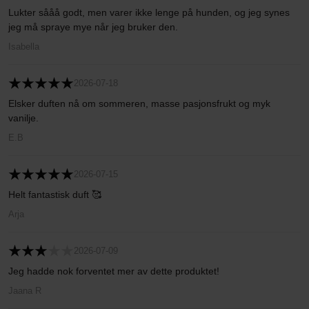
Lukter sååå godt, men varer ikke lenge på hunden, og jeg synes
jeg må spraye mye når jeg bruker den.
Isabella
2026-07-18
Elsker duften nå om sommeren, masse pasjonsfrukt og myk
vanilje.
E.B
2026-07-15
Helt fantastisk duft 🥰
Arja
2026-07-09
Jeg hadde nok forventet mer av dette produktet!
Jaana R