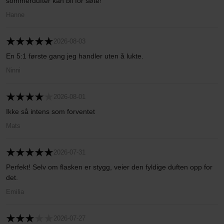
sommerdufter kan bli for søte!
Hanne
2026-08-03
En 5:1 første gang jeg handler uten å lukte.
Ninni
2026-08-01
Ikke så intens som forventet
Mats
2026-07-31
Perfekt! Selv om flasken er stygg, veier den fyldige duften opp for
det.
Emilia
2026-07-27