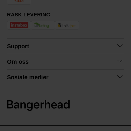
RASK LEVERING
Support
Kontakt oss
Om oss
Spørsmål og svar
Om oss
Kjøpsvilkår
Sosiale medier
Samarbeid med oss
Bytte og retur
Facebook
Bærekraft og miljø
Personvernerklæring
Instagram
Frakt og levering
LinkedIn