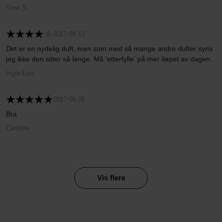
Tone S.
2017-08-13
Det er en nydelig duft, men som med så mange andre dufter syns
jeg ikke den sitter så lenge. Må 'etterfylle' på mer iløpet av dagen.
Inger-Lise
2017-06-26
Bra
Caroline
Vis flere