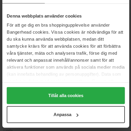
2020-08-11
Denna webbplats använder cookies
Elsker denne lukten , veldig sommerlig og frisk,
För att ge dig en bra shoppingupplevelse använder
Kristine
Bangerhead cookies. Vissa cookies är nödvändiga för att
du ska kunna använda webbplatsen, medan ditt
2020-06-13
samtycke krävs för att använda cookies för att förbättra
Deilig, søt duft. En lukt til alle anledninger. Kjempefornøyd.
våra tjänster, mäta och analysera trafik, förse dig med
Anita Sletvold
relevant och anpassat innehåll/annonser samt för att
aktivera funktioner som används på sociala medier media
(kan innefatta behandling av personuppgifter). Data som
2020-03-02
samlas in delas med cookieleverantören. Genom att
5
trycka på "Tillåt alla cookies" accepterar du alla cookies,
Ragnhild
medan du under "Detaljer" kan anpassa användningen av
Tillåt alla cookies
cookies. Du kan när som helst återkalla ditt samtycke.
2018-06-01
För mer information se vår Cookie Policy samt vår
Anpassa
Integritetspolicy.
Utrolig romantisk og søt duft! Vet den inneholder 'cupcake' og
sjokolade, lukter helt fantastisk og ikke kvalmende:)
Linda