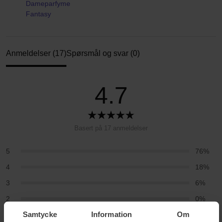
Dameparfyme
Fantasy
Anmeldelser (17)
Spørsmål og svar (0)
4.7
Basert på 17 anmeldelser
5
76%
4
18%
3
6%
2
0%
Samtycke
Information
Om
1
0%