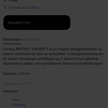
Fri frakt over 399 kr
Beautiful Price
Informasjon
Ingredienser
Fantasy BRITNEY SPEARS™ er en magisk kjærlighetsmikstur av
sødme med fristende spor av sensualitet. Flakongen presenteres i
en vakker fuksiafarget emballasje og er dekorert med glitrende
Swarovski-krystaller, som symboliserer Britneys fortryllende sjarm.
Størrelse: 100 ml
Artikkelnummer: 0335
Kategorier:
Hjem
Parfyme