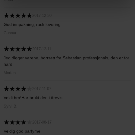
2017-12-30
God innpakning, rask levering
Gunnar
2017-12-11
Jeg digger varene, bortsett fra Sebastian professjonals, den er for
hard
Morten
2017-11-07
Veldi bra!Har brukt den i årevis!
Sylvi B.
2017-08-17
Veldig god parfyme