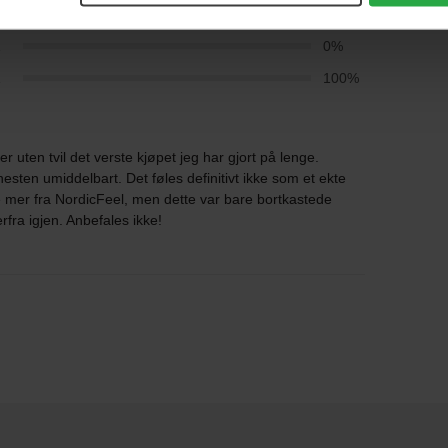
3
0%
2
0%
1
100%
r uten tvil det verste kjøpet jeg har gjort på lenge.
 nesten umiddelbart. Det føles definitivt ikke som et ekte
e mer fra NordicFeel, men dette var bare bortkastede
fra igjen. Anbefales ikke!