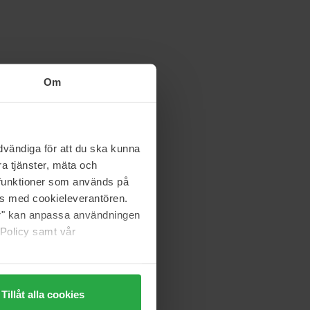
Om
vändiga för att du ska kunna
a tjänster, mäta och
a funktioner som används på
as med cookieleverantören.
jer" kan anpassa användningen
 Policy samt vår
Tillåt alla cookies