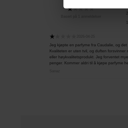
Basert på 1 anmeldelser
2026-04-25
Jeg kjøpte en parfyme fra Caudalie, og det e
Kvaliteten er uten tvil, og duften forsvinner
eller høykvalitetsprodukt. Jeg forventet my
penger. Kommer aldri til å kjøpe parfyme her
Sanaz