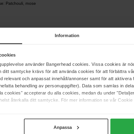
ase: Patchouli, mose
Information
cookies
ngupplevelse använder Bangerhead cookies. Vissa cookies är nöd
itt samtycke krävs för att använda cookies för att förbättra vår
med relevant och anpassat innehåll/annonser samt för att aktiver
nefatta behandling av personuppgifter). Data som samlas in del
alla cookies" accepterar du alla cookies, medan du under "Detal
(0)
elst återkalla ditt samtycke. För mer information se vår Cookie
5
0%
Anpassa
4
0%