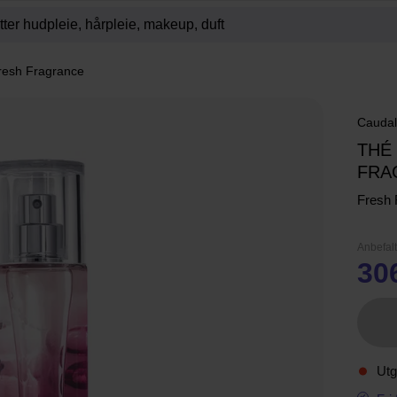
resh Fragrance
Caudal
THÉ
FRA
Fresh 
Anbefalt
30
Utg