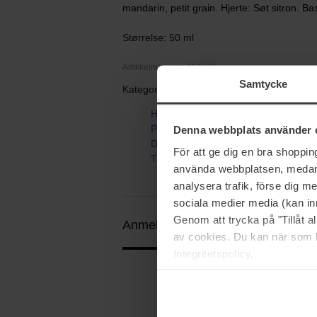
mandarin, petit grain. Hjerte: Søt sitron. B
Størrelse: 50 ml
Artikkelnummer: 112573
Samtycke
Kategorier:
Hjem
Parfyme
Denna webbplats använder 
Dameparfyme
För att ge dig en bra shoppi
Thé des Vignes Fresh Fragrance
använda webbplatsen, medan d
analysera trafik, förse dig 
sociala medier media (kan in
Genom att trycka på "Tillåt 
Anmeldelser (1)
Spørsmål og svar 
av cookies. Du kan när som h
Integritetspolicy.
1