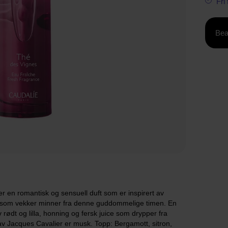
Fri
Bea
 en romantisk og sensuell duft som er inspirert av
ft som vekker minner fra denne guddommelige timen. En
rødt og lilla, honning og fersk juice som drypper fra
av Jacques Cavalier er musk. Topp: Bergamott, sitron,