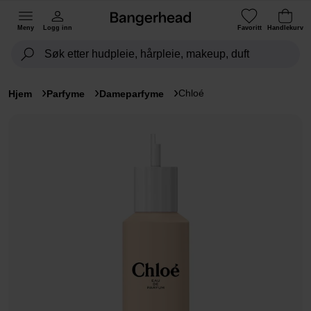
Meny
Logg inn
Favoritt
Handlekurv
Chloé
Hjem
Parfyme
Dameparfyme