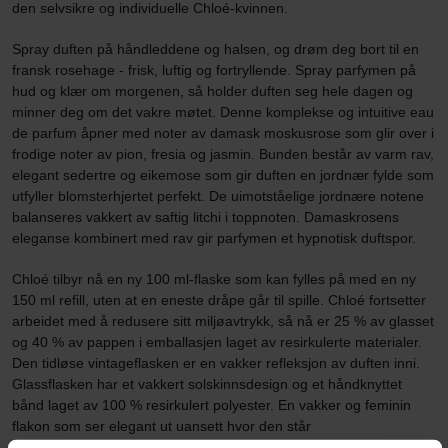
den selvsikre og individuelle Chloé-kvinnen.
Spray duften på håndleddene og halsen, og drøm deg bort til en
fransk rosehage - frisk, luftig og fortryllende. Spray parfymen på
hud og klær om morgenen, så holder duften seg hele dagen og
minner deg om det vakre møtet. Denne komplekse og intuitive eau
de parfum åpner med noter av damask moskusrose som glir over i
frodige noter av pion, fresia og jasmin. Bunden består av varm rav,
elegant sedertre og eikemose som gir duften en jordnær fylde som
utfyller blomsterhjertet perfekt. De uimotståelige jordnære notene
balanseres vakkert av saftig litchi i toppnoten. Damaskrosens
eleganse kombinert med rav gir parfymen et hypnotisk duftspor.
Chloé tilbyr nå en ny 100 ml-flaske som kan fylles på med en ny
150 ml refill, uten at en eneste dråpe går til spille. Chloé fortsetter
arbeidet med å redusere sitt miljøavtrykk, så nå er 25 % av glasset
og 40 % av pappen i emballasjen laget av resirkulerte materialer.
Den tidløse vintageflasken er en vakker refleksjon av duften inni.
Glassflasken har et vakkert solskinnsdesign og et håndknyttet
bånd laget av 100 % resirkulert polyester. En vakker og feminin
flakon som ser elegant ut uansett hvor den står