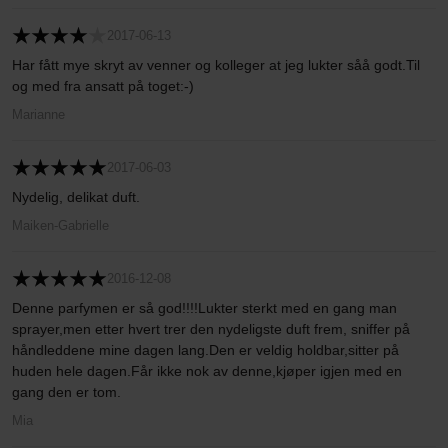
2017-06-13
Har fått mye skryt av venner og kolleger at jeg lukter såå godt.Til
og med fra ansatt på toget:-)
Marianne
2017-06-03
Nydelig, delikat duft.
Maiken-Gabrielle
2016-12-08
Denne parfymen er så god!!!!Lukter sterkt med en gang man
sprayer,men etter hvert trer den nydeligste duft frem, sniffer på
håndleddene mine dagen lang.Den er veldig holdbar,sitter på
huden hele dagen.Får ikke nok av denne,kjøper igjen med en
gang den er tom.
Mia