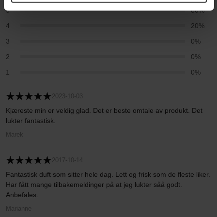
5
80%
4
20%
3
0%
2
0%
1
0%
2023-10-03
Kjæreste min er veldig glad. Det er beste omtale av produkt. Det
lukter fantastisk.
Marek
2017-10-14
Fantastisk duft som sitter hele dag. Lett og frisk som de fleste liker.
Har fått mange tilbakemeldinger på at jeg lukter såå godt.
Anbefales.
Marianne