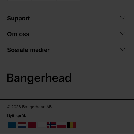
Support
Kontakt oss
Om oss
Spørsmål og svar
Om oss
Kjøpsvilkår
Sosiale medier
Samarbeid med oss
Bytte og retur
Facebook
Bærekraft og miljø
Personvernerklæring
Instagram
Frakt og levering
LinkedIn
© 2026 Bangerhead AB
Bytt språk