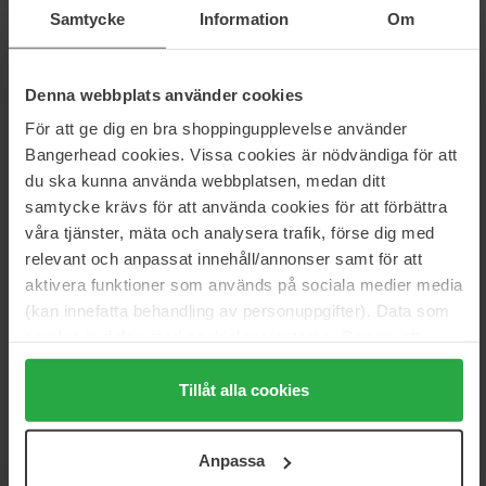
Samtycke
Information
Om
Størrelse: 150 ml Refill
Artikkelnummer: 107540
Denna webbplats använder cookies
Kategorier:
För att ge dig en bra shoppingupplevelse använder
Hjem
Bangerhead cookies. Vissa cookies är nödvändiga för att
Parfyme
du ska kunna använda webbplatsen, medan ditt
Dameparfyme
samtycke krävs för att använda cookies för att förbättra
Chloé
våra tjänster, mäta och analysera trafik, förse dig med
relevant och anpassat innehåll/annonser samt för att
aktivera funktioner som används på sociala medier media
Anmeldelser (5)
Spørsmål og svar (0)
(kan innefatta behandling av personuppgifter). Data som
samlas in delas med cookieleverantören. Genom att
trycka på "Tillåt alla cookies" accepterar du alla cookies,
4.8
medan du under "Detaljer" kan anpassa användningen av
Tillåt alla cookies
cookies. Du kan när som helst återkalla ditt samtycke.
För mer information se vår Cookie Policy samt vår
Basert på 5 anmeldelser
Anpassa
Integritetspolicy.