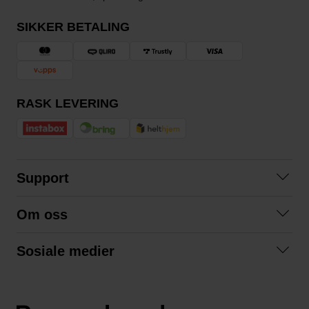
SIKKER BETALING
RASK LEVERING
Support
Kontakt oss
Om oss
Spørsmål og svar
Om oss
Kjøpsvilkår
Sosiale medier
Samarbeid med oss
Bytte og retur
Facebook
Bærekraft og miljø
Personvernerklæring
Instagram
Frakt og levering