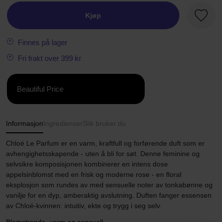
Kjøp
Favorit
Finnes på lager
Fri frakt over 399 kr
Beautiful Price
Informasjon
Ingredienser
Slik bruker du
Chloé Le Parfum er en varm, kraftfull og forførende duft som er
avhengighetsskapende - uten å bli for søt. Denne feminine og
selvsikre komposisjonen kombinerer en intens dose
appelsinblomst med en frisk og moderne rose - en floral
eksplosjon som rundes av med sensuelle noter av tonkabønne og
vanilje for en dyp, amberaktig avslutning. Duften fanger essensen
av Chloé-kvinnen: intuitiv, ekte og trygg i seg selv.