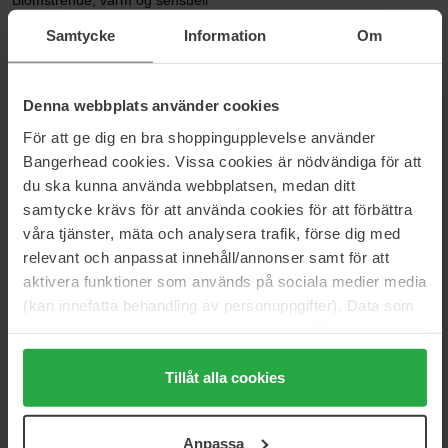
Blomstrende, varm og sensuell
Duftfamilie: Floral Gourmand
Samtycke
Information
Om
Le Parfum
Topp: Appelsinblomst
Hjerte: Roseessens
Denna webbplats använder cookies
Base: Vanilje, tonkabønne
För att ge dig en bra shoppingupplevelse använder
Den ikoniske glassflasken har Chloés karakteristiske plisserte
Bangerhead cookies. Vissa cookies är nödvändiga för att
design - nå raffinert med en gylden lakkert finish og et dypt
du ska kunna använda webbplatsen, medan ditt
burgunderrødt bånd rundt flaskehalsen - en feminin og unik hyllest
samtycke krävs för att använda cookies för att förbättra
til merkets tidløse estetikk.
våra tjänster, mäta och analysera trafik, förse dig med
Størrelse: 150 ml
relevant och anpassat innehåll/annonser samt för att
aktivera funktioner som används på sociala medier media
Artikkelnummer: 193877
(kan innefatta behandling av personuppgifter). Data som
Kategorier:
samlas in delas med cookieleverantören. Genom att
trycka på "Tillåt alla cookies" accepterar du alla cookies,
Hjem
medan du under "Detaljer" kan anpassa användningen av
Tillåt alla cookies
Parfyme
cookies. Du kan när som helst återkalla ditt samtycke.
Dameparfyme
För mer information se vår Cookie Policy samt vår
Chloé Le Parfum
Anpassa