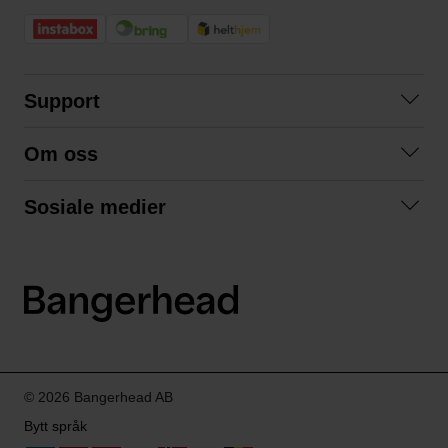
Support
Kontakt oss
Om oss
Spørsmål og svar
Om oss
Kjøpsvilkår
Sosiale medier
Samarbeid med oss
Bytte og retur
Facebook
Bærekraft og miljø
Personvernerklæring
Instagram
Frakt og levering
LinkedIn
© 2026 Bangerhead AB
Bytt språk