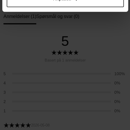
Integritetspolicy.
Anmeldelser (1)
Spørsmål og svar (0)
5
Basert på 1 anmeldelser
5
100%
4
0%
3
0%
2
0%
1
0%
2026-05-08