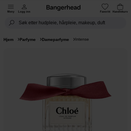
Meny
Logg inn
Favoritt
Handlekurv
Intense
Hjem
Parfyme
Dameparfyme