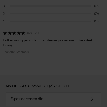
3
0%
2
0%
1
0%
2024-12-11
Doft er veldig personlig, men denne passer meg. Garantert
fornøyd.
Jeanette Stenmark
NYHETSBREV
VÆR FØRST UTE