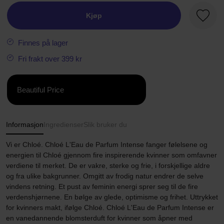
Kjøp
Favorit
Finnes på lager
Fri frakt over 399 kr
Beautiful Price
Informasjon
Ingredienser
Slik bruker du
Vi er Chloé. Chloé L'Eau de Parfum Intense fanger følelsene og
energien til Chloé gjennom fire inspirerende kvinner som omfavner
verdiene til merket. De er vakre, sterke og frie, i forskjellige aldre
og fra ulike bakgrunner. Omgitt av frodig natur endrer de selve
vindens retning. Et pust av feminin energi sprer seg til de fire
verdenshjørnene. En bølge av glede, optimisme og frihet. Uttrykket
for kvinners makt, ifølge Chloé. Chloé L'Eau de Parfum Intense er
en vanedannende blomsterduft for kvinner som åpner med