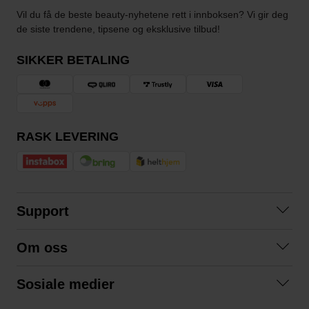
Vil du få de beste beauty-nyhetene rett i innboksen? Vi gir deg
de siste trendene, tipsene og eksklusive tilbud!
SIKKER BETALING
RASK LEVERING
Support
Kontakt oss
Om oss
Spørsmål og svar
Om oss
Kjøpsvilkår
Sosiale medier
Samarbeid med oss
Bytte og retur