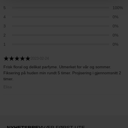
5
100%
4
0%
3
0%
2
0%
1
0%
2023-02-24
Frisk floral og delikat parfyme. Utmerket for vår og sommer.
Fiksering på huden min rundt 5 timer. Projisering i gjennomsnitt 2
timer.
Elisa
NYHETSBREV
VÆR FØRST UTE