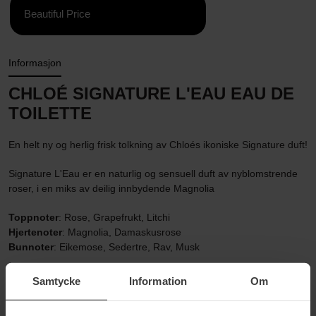
Beautiful Price
Informasjon
CHLOÉ SIGNATURE L'EAU EAU DE
TOILETTE
En helt ny og herlig frisk tolkning av Chloés ikoniske Signature duft!
Signature L'Eau er en naturlig og sensuell duft av nyblomstrende
roser, i en miks av deilig innbydende Magnolia
Toppnoter
: Rose, Grapefrukt, Litchi
Hjertenoter
: Magnolia, Damaskusrose
Bunnoter
: Eikemose, Sedertre, Rav, Musk
Stil
: frisk, floral
Samtycke
Information
Om
50ml.