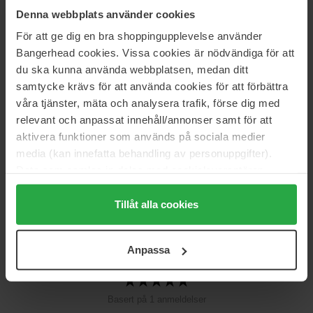
Denna webbplats använder cookies
Størrelse: 50 ml
För att ge dig en bra shoppingupplevelse använder
Artikkelnummer: 80231
Bangerhead cookies. Vissa cookies är nödvändiga för att
du ska kunna använda webbplatsen, medan ditt
Kategorier:
samtycke krävs för att använda cookies för att förbättra
Hjem
våra tjänster, mäta och analysera trafik, förse dig med
Parfyme
relevant och anpassat innehåll/annonser samt för att
Dameparfyme
aktivera funktioner som används på sociala medier
L'Eau
media (kan innefatta behandling av personuppgifter).
Data som samlas in delas med cookieleverantören.
Genom att trycka på "Tillåt alla cookies" accepterar du
Anmeldelser (1)
Spørsmål og svar (0)
alla cookies, medan du under "Detaljer" kan anpassa
Tillåt alla cookies
användningen av cookies. Du kan när som helst återkalla
ditt samtycke. För mer information se vår Cookie Policy
5
Anpassa
samt vår Integritetspolicy.
Basert på 1 anmeldelser