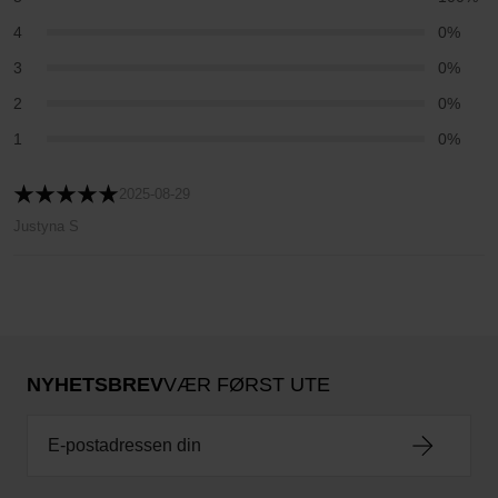
4
0%
3
0%
2
0%
1
0%
2025-08-29
Justyna S
NYHETSBREV
VÆR FØRST UTE