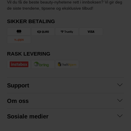
Vil du få de beste beauty-nyhetene rett i innboksen? Vi gir deg
de siste trendene, tipsene og eksklusive tilbud!
SIKKER BETALING
RASK LEVERING
Support
Kontakt oss
Om oss
Spørsmål og svar
Om oss
Kjøpsvilkår
Sosiale medier
Samarbeid med oss
Bytte og retur
Facebook
Bærekraft og miljø