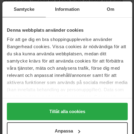
Ressourcante utmerket for at både huden og sinnet skal kunne
gjenvinne ro og harmoni. Toppnoter av basilikum og kardemomme
Samtycke
Information
Om
frisker opp huden umiddelbart. Hjertenoter av salvie og iris,
kombinert med aromaer av basisnoten benzoin, fremmer
avslapning. Komforten til huden gjenopprettes takket være den
Denna webbplats använder cookies
avslappende effekten av den økologiske tesel-akstrakten,
kombinert med de beroligende egenskapene til
För att ge dig en bra shoppingupplevelse använder
robiniablomstvannet. Den dype blå nyansen på flasken forsterker
Bangerhead cookies. Vissa cookies är nödvändiga för att
følelsen av å gi slipp og slappe av
du ska kunna använda webbplatsen, medan ditt
samtycke krävs för att använda cookies för att förbättra
Størrelse: 50 ml
våra tjänster, mäta och analysera trafik, förse dig med
relevant och anpassat innehåll/annonser samt för att
Artikkelnummer: 112406
aktivera funktioner som används på sociala medier media
Kategorier:
(kan innefatta behandling av personuppgifter). Data som
Hjem
samlas in delas med cookieleverantören. Genom att
Parfyme
trycka på "Tillåt alla cookies" accepterar du alla cookies,
Dameparfyme
medan du under "Detaljer" kan anpassa användningen av
Tillåt alla cookies
Eau Ressourcante
cookies. Du kan när som helst återkalla ditt samtycke.
För mer information se vår Cookie Policy samt vår
Anpassa
Integritetspolicy.