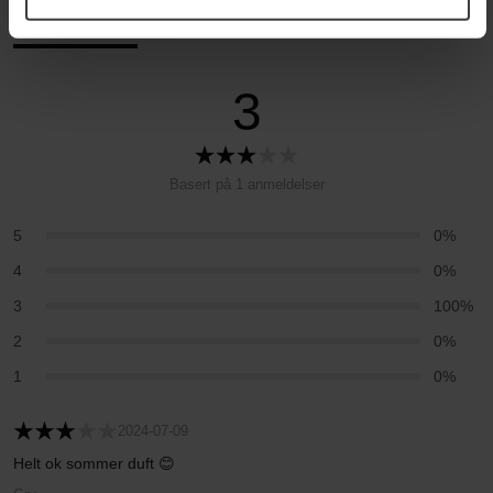
Anmeldelser (1)
Spørsmål og svar (0)
3
Basert på 1 anmeldelser
5
0%
4
0%
3
100%
2
0%
1
0%
2024-07-09
Helt ok sommer duft 😊