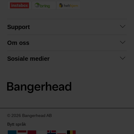
Support
Kontakt oss
Om oss
Spørsmål og svar
Om oss
Kjøpsvilkår
Sosiale medier
Samarbeid med oss
Bytte og retur
Facebook
Bærekraft og miljø
Personvernerklæring
Instagram
Frakt og levering
LinkedIn
© 2026 Bangerhead AB
Bytt språk