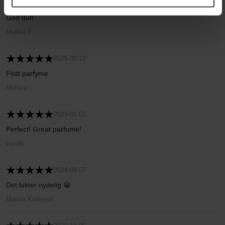
2025-09-24
God duft
Marika P
2025-06-13
Flott parfyme
Monica
2025-01-01
Perfect! Great parfume!
kunde
2024-08-07
Det lukter nydelig 😀
Marina Karlsson