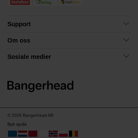
Support
Kontakt oss
Om oss
Spørsmål og svar
Om oss
Kjøpsvilkår
Sosiale medier
Samarbeid med oss
Bytte og retur
Facebook
Bærekraft og miljø
Personvernerklæring
Instagram
Frakt og levering
LinkedIn
© 2026 Bangerhead AB
Bytt språk