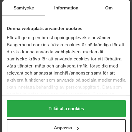
Samtycke
Information
Om
Anmeldelser (9)
Spørsmål og svar (0)
Denna webbplats använder cookies
För att ge dig en bra shoppingupplevelse använder
4.9
Bangerhead cookies. Vissa cookies är nödvändiga för att
du ska kunna använda webbplatsen, medan ditt
samtycke krävs för att använda cookies för att förbättra
våra tjänster, mäta och analysera trafik, förse dig med
Basert på 9 anmeldelser
relevant och anpassat innehåll/annonser samt för att
aktivera funktioner som används på sociala medier media
5
89%
(kan innefatta behandling av personuppgifter). Data som
4
11%
samlas in delas med cookieleverantören. Genom att
3
0%
trycka på "Tillåt alla cookies" accepterar du alla cookies,
medan du under "Detaljer" kan anpassa användningen av
Tillåt alla cookies
2
0%
cookies. Du kan när som helst återkalla ditt samtycke.
1
0%
För mer information se vår Cookie Policy samt vår
Anpassa
Integritetspolicy.