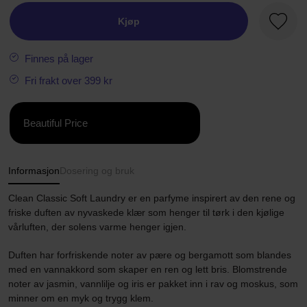
Kjøp
Favorit
Finnes på lager
Fri frakt over 399 kr
Beautiful Price
Informasjon
Dosering og bruk
Clean Classic Soft Laundry er en parfyme inspirert av den rene og
friske duften av nyvaskede klær som henger til tørk i den kjølige
vårluften, der solens varme henger igjen.
Duften har forfriskende noter av pære og bergamott som blandes
med en vannakkord som skaper en ren og lett bris. Blomstrende
noter av jasmin, vannlilje og iris er pakket inn i rav og moskus, som
minner om en myk og trygg klem.