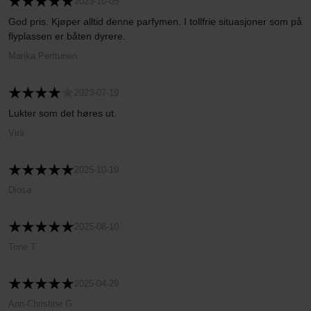
2023-10-05
God pris. Kjøper alltid denne parfymen. I tollfrie situasjoner som på
flyplassen er båten dyrere.
Marika Perttunen
2023-07-19
Lukter som det høres ut.
Vira
2025-10-19
Diosa
2025-08-10
Tone T
2025-04-29
Ann-Christine G