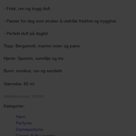
- Frisk, ren og trygg duft
- Passer for deg som ønsker å utstråle friskhet og trygghet.
- Perfekt duft på dagtid
Topp: Bergamott, marine noter og pære
Hjerte: Sjasmin, vannlilje og iris
Bunn: moskus, rav og sandeltr
Størrelse: 60 ml
Artikkelnummer: 103560
Kategorier:
Hjem
Parfyme
Dameparfyme
Classic Soft Laundry