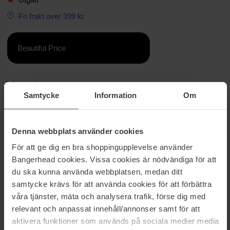
Fri frakt over 399 kr
Beautiful Price
Informasjon
Samtycke
Information
Om
Simply Clean EDP
Clean er inspirert av den friske og svale morgenluften kombinert
med den varme og behagelige duften av bomull som tørker i
Denna webbplats använder cookies
solen. Den delikate blandingen av bergamott, mimosa og
För att ge dig en bra shoppingupplevelse använder
solsypress gir duften en frisk og luftig åpning, som kombinert med
myk bomull gir bæreren en ren og delikat følelse.
Bangerhead cookies. Vissa cookies är nödvändiga för att
du ska kunna använda webbplatsen, medan ditt
Toppnoter: bergamott, kardemomme, lavendel
samtycke krävs för att använda cookies för att förbättra
Hjertenoter: mimosa, akvatiske blomster, akkord av nyvaskede
våra tjänster, mäta och analysera trafik, förse dig med
klær
relevant och anpassat innehåll/annonser samt för att
Bunnoter: frisk solsypress, hvit musk, heliotrop
aktivera funktioner som används på sociala medier media