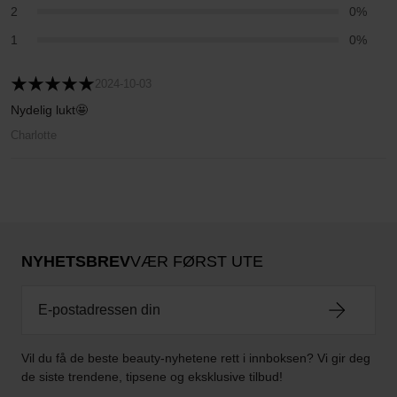
2
0%
1
0%
2024-10-03
Nydelig lukt🤩
Charlotte
NYHETSBREV
VÆR FØRST UTE
Vil du få de beste beauty-nyhetene rett i innboksen? Vi gir deg
de siste trendene, tipsene og eksklusive tilbud!