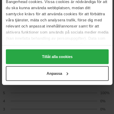
Bangerhead cookies. Vissa cookies är nödvändiga för att
Hjem
du ska kunna använda webbplatsen, medan ditt
Parfyme
samtycke krävs för att använda cookies för att förbättra
Dameparfyme
våra tjänster, mäta och analysera trafik, förse dig med
Cloud Collection 2
relevant och anpassat innehåll/annonser samt för att
aktivera funktioner som används på sociala medier media
(kan innefatta behandling av personuppgifter). Data som
Anmeldelser (1)
Spørsmål og svar (0)
samlas in delas med cookieleverantören. Genom att
trycka på "Tillåt alla cookies" accepterar du alla cookies,
medan du under "Detaljer" kan anpassa användningen av
Tillåt alla cookies
5
cookies. Du kan när som helst återkalla ditt samtycke.
För mer information se vår Cookie Policy samt vår
Anpassa
Integritetspolicy.
Basert på 1 anmeldelser
5
100%
4
0%
3
0%