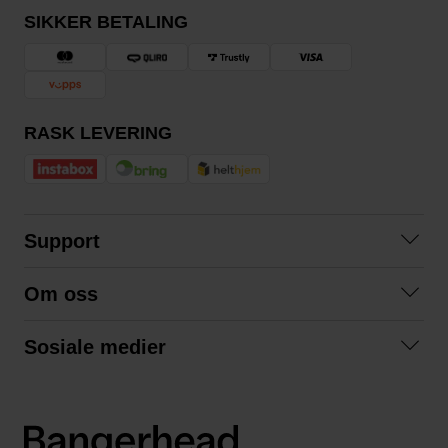
SIKKER BETALING
RASK LEVERING
Support
Kontakt oss
Om oss
Spørsmål og svar
Om oss
Kjøpsvilkår
Sosiale medier
Samarbeid med oss
Bytte og retur
Facebook
Bærekraft og miljø
Personvernerklæring
Instagram
Frakt og levering
LinkedIn