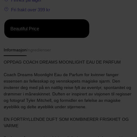
Fri frakt over 399 kr
Beautiful Price
Informasjon
Ingredienser
OPPDAG COACH DREAMS MOONLIGHT EAU DE PARFUM
Coach Dreams Moonlight Eau de Parfum for kvinner fanger
essensen av fellesskap og vennskapets magiske sjarm. Den
inviterer deg med på en nattlig reise fylt av eventyr, spontanitet og
drømmer i måneskinnet. Duften er inspirert av visjonen til regissør
og fotograf Tyler Mitchell, og formidler en følelse av magiske
øyeblikk og delte øyeblikk under stjernene.
EN FORTRYLLENDE DUFT SOM KOMBINERER FRISKHET OG
VARME