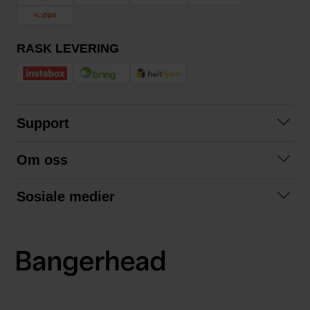
RASK LEVERING
Support
Kontakt oss
Om oss
Spørsmål og svar
Om oss
Kjøpsvilkår
Sosiale medier
Samarbeid med oss
Bytte og retur
Facebook
Bærekraft og miljø
Personvernerklæring
Instagram
Frakt og levering
LinkedIn