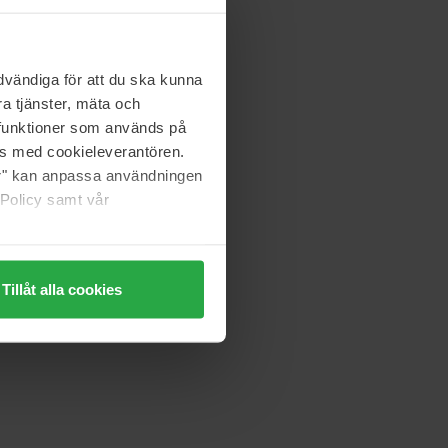
vändiga för att du ska kunna
a tjänster, mäta och
a funktioner som används på
as med cookieleverantören.
jer" kan anpassa användningen
 Policy samt vår
Tillåt alla cookies