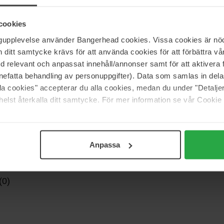
v FSC-merket papp med design av Acne Brand.
cookies
ngupplevelse använder Bangerhead cookies. Vissa cookies är nöd
itt samtycke krävs för att använda cookies för att förbättra vår
med relevant och anpassat innehåll/annonser samt för att aktiver
nefatta behandling av personuppgifter). Data som samlas in del
alla cookies" accepterar du alla cookies, medan du under "Detal
elst återkalla ditt samtycke. För mer information se vår Cookie
Anpassa
(0)