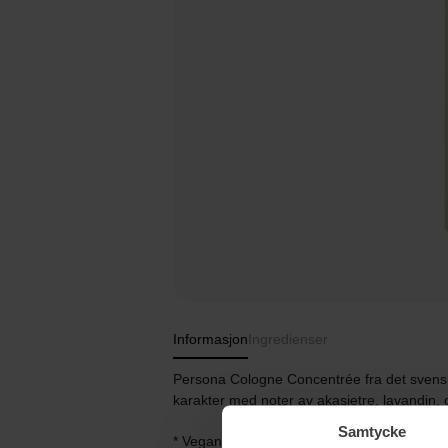
Informasjon
Ingredienser
Persona Cologne Concentrée fra det svensk
karakter med noter av akasietre, lavandin, o
Samtycke
* Vegansk.