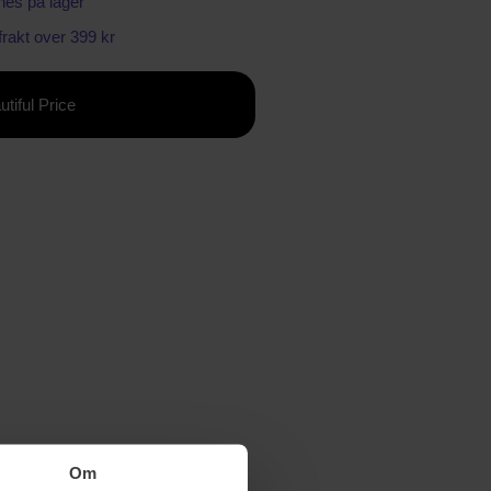
nes på lager
 frakt over 399 kr
utiful Price
Om