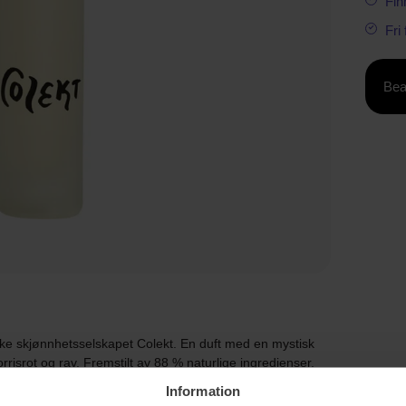
Fin
Fri
Bea
e skjønnhetsselskapet Colekt. En duft med en mystisk
rrisrot og rav. Fremstilt av 88 % naturlige ingredienser.
Information