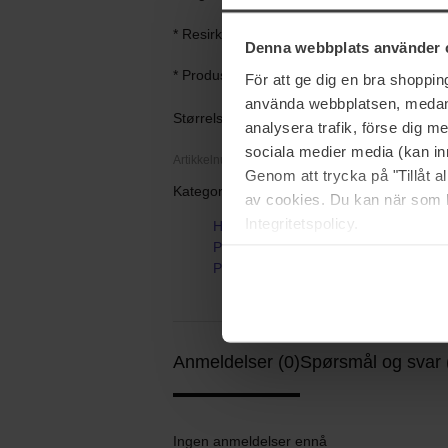
* Resirkulerbar glassflaske, emballasje a
Denna webbplats använder 
* Produsert i Frankrike
För att ge dig en bra shoppi
använda webbplatsen, medan d
Størrelse: 15 ml
analysera trafik, förse dig 
sociala medier media (kan in
Artikkelnummer: 201136
Genom att trycka på "Tillåt 
Kategorier:
av cookies. Du kan när som h
Integritetspolicy.
Hjem
Parfyme
Persona
Anmeldelser (0)
Spørsmål og svar 
Ingen anmeldelser ennå