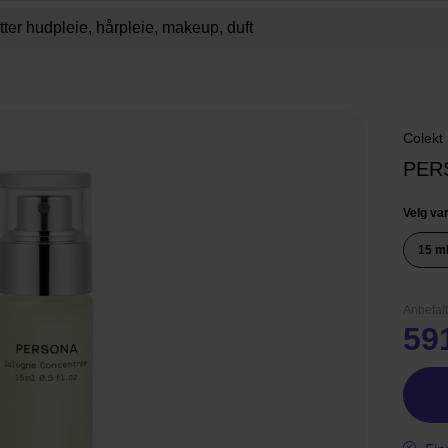
Colekt
PER
Velg var
15 m
Anbefalt
59