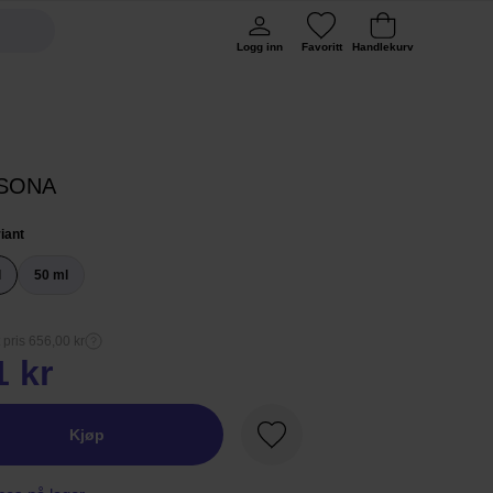
Logg inn
Favoritt
Handlekurv
SONA
iant
l
50 ml
 pris 656,00 kr
1 kr
Kjøp
Favoritt