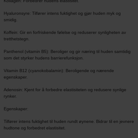
Kollagen: Forbedrer hudens elastisitet.
Hyaluronsyre: Tilfører intens fuktighet og gjør huden myk og
smidig.
Koffein: Gir en forfriskende følelse og reduserer synligheten av
tretthetstegn.
Panthenol (vitamin B5): Beroliger og gir næring til huden samtidig
som det styrker hudens barrierefunksjon.
Vitamin B12 (cyanokobalamin): Beroligende og nærende
egenskaper.
Adenosin: Kjent for å forbedre elastisiteten og redusere synlige
rynker.
Egenskaper:
Tilfører intens fuktighet til huden rundt øynene. Bidrar til en jevnere
hudtone og forbedret elastisitet.