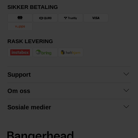
SIKKER BETALING
RASK LEVERING
Support
Kontakt oss
Om oss
Spørsmål og svar
Om oss
Kjøpsvilkår
Sosiale medier
Samarbeid med oss
Bytte og retur
Facebook
Bærekraft og miljø
Personvernerklæring
Instagram
Frakt og levering
LinkedIn