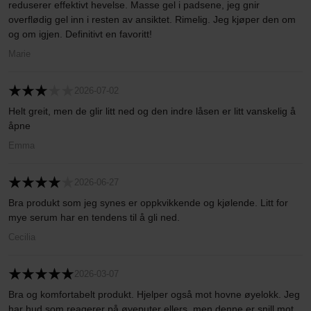
reduserer effektivt hevelse. Masse gel i padsene, jeg gnir
overflødig gel inn i resten av ansiktet. Rimelig. Jeg kjøper den om
og om igjen. Definitivt en favoritt!
Marie
2026-07-02
Helt greit, men de glir litt ned og den indre låsen er litt vanskelig å
åpne
Emma
2026-06-27
Bra produkt som jeg synes er oppkvikkende og kjølende. Litt for
mye serum har en tendens til å gli ned.
Cecilia
2026-03-07
Bra og komfortabelt produkt. Hjelper også mot hovne øyelokk. Jeg
har hud som reagerer på øyeputer ellers, men denne er snill mot