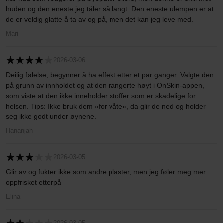
huden og den eneste jeg tåler så langt. Den eneste ulempen er at
de er veldig glatte å ta av og på, men det kan jeg leve med.
Mari
2026-03-06
Deilig følelse, begynner å ha effekt etter et par ganger. Valgte den
på grunn av innholdet og at den rangerte høyt i OnSkin-appen,
som viste at den ikke inneholder stoffer som er skadelige for
helsen. Tips: Ikke bruk dem «for våte», da glir de ned og holder
seg ikke godt under øynene.
Hananjah
2026-03-05
Glir av og fukter ikke som andre plaster, men jeg føler meg mer
oppfrisket etterpå
Elina
2026-03-05