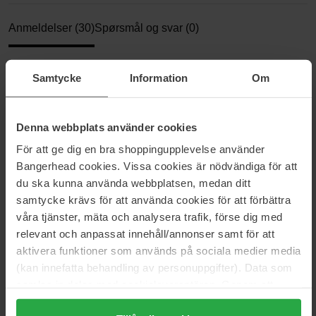
Anmeldelser (30)
Spørsmål og svar (0)
4.5
Samtycke
Information
Om
Denna webbplats använder cookies
Basert på 30 anmeldelser
För att ge dig en bra shoppingupplevelse använder
Bangerhead cookies. Vissa cookies är nödvändiga för att
5
63%
du ska kunna använda webbplatsen, medan ditt
4
23%
samtycke krävs för att använda cookies för att förbättra
3
10%
våra tjänster, mäta och analysera trafik, förse dig med
relevant och anpassat innehåll/annonser samt för att
2
3%
aktivera funktioner som används på sociala medier media
1
0%
(kan innefatta behandling av personuppgifter). Data som
samlas in delas med cookieleverantören. Genom att
2025-09-06
trycka på "Tillåt alla cookies" accepterar du alla cookies,
Gir masse fukt og man får ett fresht look!