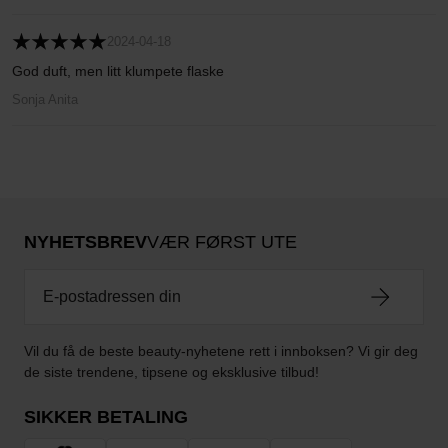
2024-04-18
God duft, men litt klumpete flaske
Sonja Anita
NYHETSBREV
VÆR FØRST UTE
Vil du få de beste beauty-nyhetene rett i innboksen? Vi gir deg
de siste trendene, tipsene og eksklusive tilbud!
SIKKER BETALING