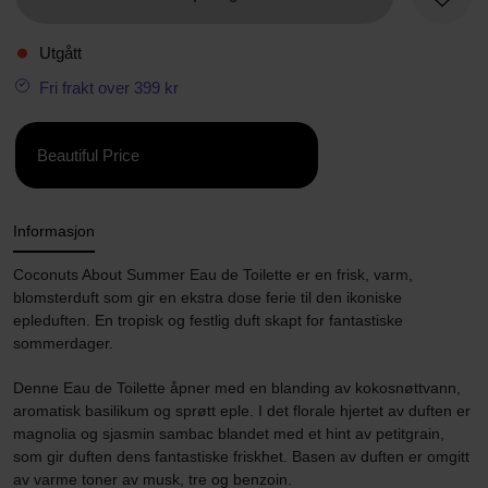
Favorit
Utgått
Fri frakt over 399 kr
Beautiful Price
Informasjon
Coconuts About Summer Eau de Toilette er en frisk, varm,
blomsterduft som gir en ekstra dose ferie til den ikoniske
epleduften. En tropisk og festlig duft skapt for fantastiske
sommerdager.
Denne Eau de Toilette åpner med en blanding av kokosnøttvann,
aromatisk basilikum og sprøtt eple. I det florale hjertet av duften er
magnolia og sjasmin sambac blandet med et hint av petitgrain,
som gir duften dens fantastiske friskhet. Basen av duften er omgitt
av varme toner av musk, tre og benzoin.