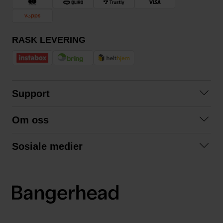
RASK LEVERING
Support
Kontakt oss
Om oss
Spørsmål og svar
Om oss
Kjøpsvilkår
Sosiale medier
Samarbeid med oss
Bytte og retur
Facebook
Bærekraft og miljø
Personvernerklæring
Instagram
Frakt og levering
LinkedIn