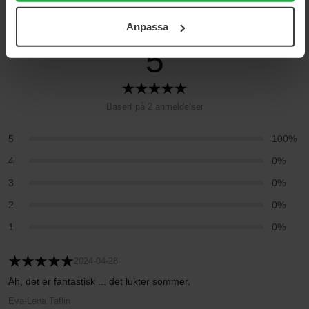
Anmeldelser (2)
Spørsmål og svar (0)
För mer information se vår Cookie Policy samt vår
Anpassa
Integritetspolicy.
5
Basert på 2 anmeldelser
5
100%
4
0%
3
0%
2
0%
1
0%
2024-04-28
Åh, det er fantastisk ... det lukter sommer.
Eva-Lena Taflin