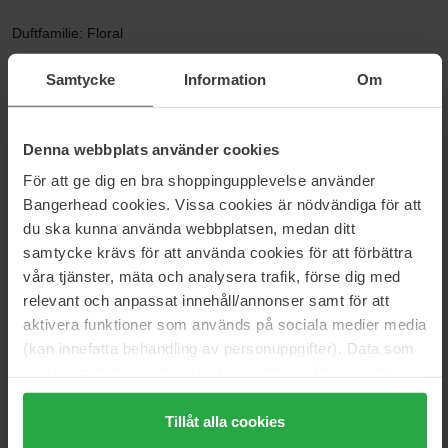
Duftfamilie: Floral
Toppnote: Kokosvann, basilikum, eple
Samtycke
Information
Om
Hjertenote: Magnolia, Petitgrain, Jasmine Sambac
Denna webbplats använder cookies
Basisnote: Musk, Tre, Benzoin
För att ge dig en bra shoppingupplevelse använder
Størrelse: 50 ml
Bangerhead cookies. Vissa cookies är nödvändiga för att
du ska kunna använda webbplatsen, medan ditt
Artikkelnummer: 112036
samtycke krävs för att använda cookies för att förbättra
Kategorier:
våra tjänster, mäta och analysera trafik, förse dig med
relevant och anpassat innehåll/annonser samt för att
Hjem
aktivera funktioner som används på sociala medier media
Parfyme
(kan innefatta behandling av personuppgifter). Data som
Dameparfyme
samlas in delas med cookieleverantören. Genom att
Be Delicious Coconuts About Summer
trycka på "Tillåt alla cookies" accepterar du alla cookies,
medan du under "Detaljer" kan anpassa användningen av
Tillåt alla cookies
cookies. Du kan när som helst återkalla ditt samtycke.