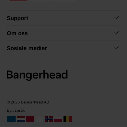
Support
Kontakt oss
Om oss
Spørsmål og svar
Om oss
Kjøpsvilkår
Sosiale medier
Samarbeid med oss
Bytte og retur
Facebook
Bærekraft og miljø
Personvernerklæring
Instagram
Frakt og levering
LinkedIn
© 2026 Bangerhead AB
Bytt språk