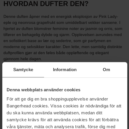
HVORDAN DUFTER DEN?
Denne duften åpner med en energisk eksplosjon av Pink Lady-
eple og neonrosa grapefrukt som umiddelbart vekker sansene. I
hjertet av duften blomstrer feminine noter av jasmin og orris, som
tilfører en behagelig dybde og sjarm. Opplevelsen avrundes med
en sofistikert base av lær og sedertre, som gir parfymen en
moderne og selvsikker karakter. Den lette, men samtidig distinkte
duftprofilen gjør at den føles både oppløftende og elegant
gjennom hele dagen.
Samtycke
Information
Om
PASSAR FOR
Alle hudtyper · Dag og kveld · Vår & sommer · Gave
Denna webbplats använder cookies
För att ge dig en bra shoppingupplevelse använder
HVA GJØR DEN UNIK?
Bangerhead cookies. Vissa cookies är nödvändiga för att
du ska kunna använda webbplatsen, medan ditt
Sprudlende fruktig karakter med innslag av Pink Lady-eple og
saftig grapefrukt
samtycke krävs för att använda cookies för att förbättra
Blomstrende hjerte av jasmin og orris som skaper en feminin
våra tjänster, mäta och analysera trafik, förse dig med