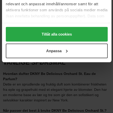
signatur
relevant och anpassat innehåll/annonser samt för att
Elegant avslutning med noter av lær og sedertre for en moderne
aktivera funktioner som används på sociala medier media
byfølelse
(kan innefatta behandling av personuppgifter). Data som
En frisk og optimistisk tolkning av den klassiske Be Delicious-serien
samlas in delas med cookieleverantören. Genom att
DUFTPROFIL
trycka på "Tillåt alla cookies" accepterar du alla cookies,
medan du under "Detaljer" kan anpassa användningen av
Tillåt alla cookies
Frisk · Fruktig · Blommig
cookies. Du kan när som helst återkalla ditt samtycke.
För mer information se vår Cookie Policy samt vår
Duftfamilie: Fruktig, Blommig, Lær, Amber
Anpassa
Integritetspolicy.
VANLIGE SPØRSMÅL
Hvordan dufter DKNY Be Delicious Orchard St. Eau de
Parfum?
Dette er en sprudlende og fruktig duft som kombinerer friskheten
fra eple og grapefrukt med et elegant hjerte av blomster. Den har
en moderne base av lær og tre som gir den en sofistikert og
selvsikker karakter inspirert av New York.
Når passer det best å bruke DKNY Be Delicious Orchard St.?