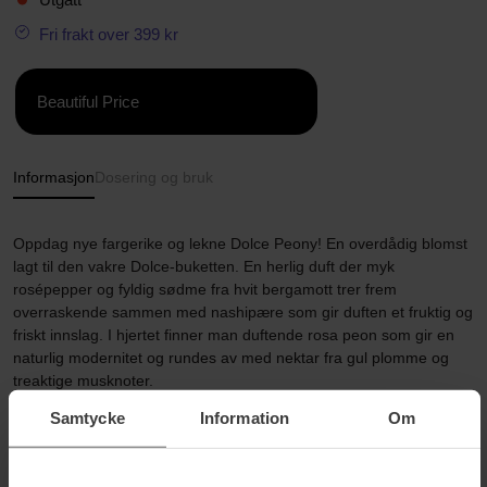
Fri frakt over 399 kr
Beautiful Price
Informasjon
Dosering og bruk
Oppdag nye fargerike og lekne Dolce Peony! En overdådig blomst
lagt til den vakre Dolce-buketten. En herlig duft der myk
rosépepper og fyldig sødme fra hvit bergamott trer frem
overraskende sammen med nashipære som gir duften et fruktig og
friskt innslag. I hjertet finner man duftende rosa peon som gir en
naturlig modernitet og rundes av med nektar fra gul plomme og
treaktige musknoter.
Samtycke
Information
Om
Størrelse: 50 ml
Artikkelnummer: 76485