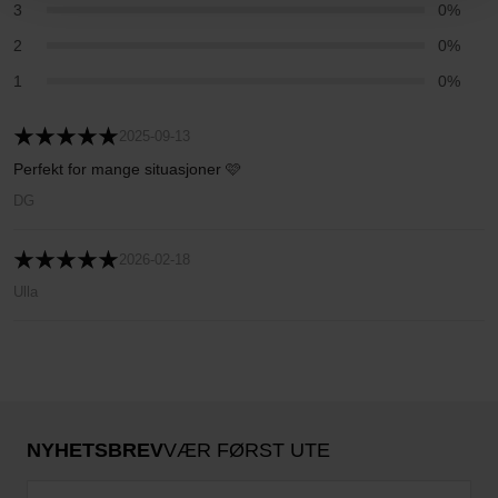
3
0%
2
0%
1
0%
2025-09-13
Perfekt for mange situasjoner 🩷
DG
2026-02-18
Ulla
NYHETSBREV
VÆR FØRST UTE