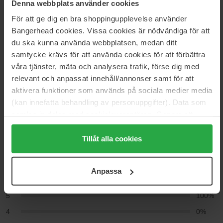
Denna webbplats använder cookies
Kategorier:
För att ge dig en bra shoppingupplevelse använder
Hjem
Bangerhead cookies. Vissa cookies är nödvändiga för att
Parfyme
du ska kunna använda webbplatsen, medan ditt
Dameparfyme
samtycke krävs för att använda cookies för att förbättra
Dolce Peony
våra tjänster, mäta och analysera trafik, förse dig med
relevant och anpassat innehåll/annonser samt för att
aktivera funktioner som används på sociala medier media
Anmeldelser (2)
Spørsmål og svar (0)
(kan innefatta behandling av personuppgifter). Data som
samlas in delas med cookieleverantören. Genom att
trycka på "Tillåt alla cookies" accepterar du alla cookies,
5
medan du under "Detaljer" kan anpassa användningen av
Tillåt alla cookies
cookies. Du kan när som helst återkalla ditt samtycke.
För mer information se vår Cookie Policy samt vår
Anpassa
Basert på 2 anmeldelser
Integritetspolicy.
5
100%
4
0%