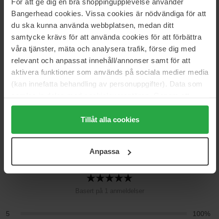
För att ge dig en bra shoppingupplevelse använder
Bangerhead cookies. Vissa cookies är nödvändiga för att
Artikkelnummer: 192254
du ska kunna använda webbplatsen, medan ditt
Kategorier:
samtycke krävs för att använda cookies för att förbättra
Hjem
våra tjänster, mäta och analysera trafik, förse dig med
Parfyme
relevant och anpassat innehåll/annonser samt för att
Dameparfyme
aktivera funktioner som används på sociala medier media
Green Tea Pistachio
(kan innefatta behandling av personuppgifter). Data som
samlas in delas med cookieleverantören. Genom att
trycka på "Tillåt alla cookies" accepterar du alla cookies,
Anmeldelser (1)
Spørsmål og svar (0)
medan du under "Detaljer" kan anpassa användningen av
Tillåt alla cookies
cookies. Du kan när som helst återkalla ditt samtycke.
För mer information se vår Cookie Policy samt vår
5
Anpassa
Integritetspolicy.
Basert på 1 anmeldelser
5
100%