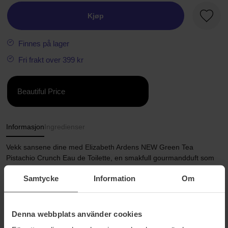
Kjøp
Favorit
Finnes på lager
Fri frakt over 399 kr
Beautiful Price
Informasjon
Ingredienser
Vekk sansene dine med Elizabeth Ardens NEW Green Tea
Pistachio Crunch Eau de Toilette, en smakfull gourmandduft som
heves av glitrende sitrus og myke blomster innhyllet i rik, varm
Samtycke
Information
Om
sødme. Denne smakfulle, lekne duften er en fryd for øyet med
noter av pistasjskall, italiensk bergamottolje, grønn te, heliotrop,
magnolia, vaniljebønne fra Madagaskar, hvit rav og brunt sukker.
Denna webbplats använder cookies
Størrelse: 50 ml