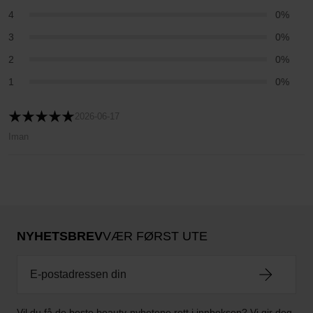
4
0%
3
0%
2
0%
1
0%
2026-06-17
Iman
NYHETSBREV
VÆR FØRST UTE
Vil du få de beste beauty-nyhetene rett i innboksen? Vi gir deg