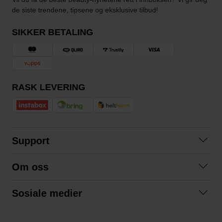
de siste trendene, tipsene og eksklusive tilbud!
SIKKER BETALING
RASK LEVERING
Support
Kontakt oss
Om oss
Spørsmål og svar
Om oss
Kjøpsvilkår
Sosiale medier
Samarbeid med oss
Bytte og retur
Facebook
Bærekraft og miljø
Personvernerklæring