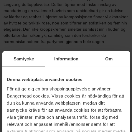
langvarig duftopplevelse. Duften åpner med friske innslag av
mandarin og en svalende havbris som umiddelbart gir en følelse
av klarhet og renhet. I hjertet av komposisjonen finner vi ekstrakter
av hvitt te og tyrkisk rose, noe som tilfører en sofistikert og feminin
eleganse. Den rike kroppskremen smelter sømløst inn i huden og
etterlater den silkemyk, samtidig som den forsterker de
harmoniske notene fra parfymen gjennom hele dagen.
DUFTPROFIL
Samtycke
Information
Om
Frisk · Blommig · Varm
Denna webbplats använder cookies
PASSER FOR
För att ge dig en bra shoppingupplevelse använder
Bangerhead cookies. Vissa cookies är nödvändiga för att
Alle hudtyper · Hverdag & fest · Gave · Alle årstider
du ska kunna använda webbplatsen, medan ditt
samtycke krävs för att använda cookies för att förbättra
HVA GJØR DEN UNIK?
våra tjänster, mäta och analysera trafik, förse dig med
relevant och anpassat innehåll/annonser samt för att
Komplett duftritual med både parfyme og fuktighetsgivende
aktivera funktioner som används på sociala medier media