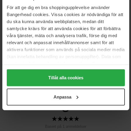
För att ge dig en bra shoppingupplevelse använder
Størrelse: 100 ml
Bangerhead cookies. Vissa cookies är nödvändiga för att
du ska kunna använda webbplatsen, medan ditt
Artikkelnummer: 192555
samtycke krävs för att använda cookies för att förbättra
Kategorier:
våra tjänster, mäta och analysera trafik, förse dig med
Hjem
relevant och anpassat innehåll/annonser samt för att
Parfyme
aktivera funktioner som används på sociala medier media
Dameparfyme
(kan innefatta behandling av personuppgifter). Data som
White Tea Lilac
samlas in delas med cookieleverantören. Genom att
trycka på "Tillåt alla cookies" accepterar du alla cookies,
medan du under "Detaljer" kan anpassa användningen av
Tillåt alla cookies
Anmeldelser (1)
Spørsmål og svar (0)
cookies. Du kan när som helst återkalla ditt samtycke.
För mer information se vår Cookie Policy samt vår
Anpassa
Integritetspolicy.
5
Basert på 1 anmeldelser