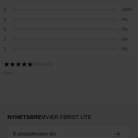
5
100%
4
0%
3
0%
2
0%
1
0%
2026-04-19
Karin
NYHETSBREV
VÆR FØRST UTE