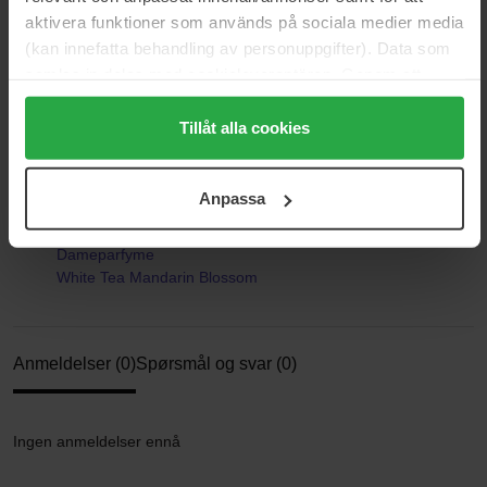
Bunnoter:
moskus, ambroxan, sedertre
aktivera funktioner som används på sociala medier media
Stil:
floral, frisk
(kan innefatta behandling av personuppgifter). Data som
samlas in delas med cookieleverantören. Genom att
Størrelse: 100 ml
trycka på "Tillåt alla cookies" accepterar du alla cookies,
medan du under "Detaljer" kan anpassa användningen av
Tillåt alla cookies
Artikkelnummer: 82980
cookies. Du kan när som helst återkalla ditt samtycke.
Kategorier:
För mer information se vår Cookie Policy samt vår
Anpassa
Integritetspolicy.
Hjem
Parfyme
Dameparfyme
White Tea Mandarin Blossom
Anmeldelser (0)
Spørsmål og svar (0)
Ingen anmeldelser ennå