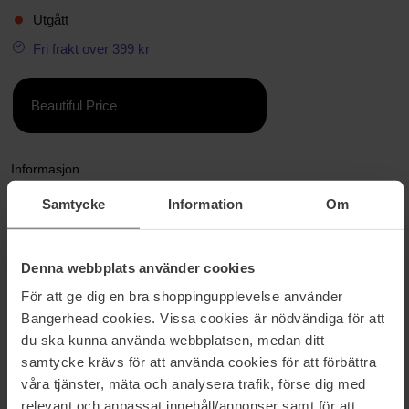
Utgått
Fri frakt over 399 kr
Beautiful Price
Informasjon
Samtycke
Information
Om
Elizabeth Arden White Tea Mandarin
Blossom EDT
Denna webbplats använder cookies
White Tea Mandarin Blossom skaper følelse av lykke og energi! Duften
har toppnoter som åpner med mandarin, bergamott sitron og eksotiske
För att ge dig en bra shoppingupplevelse använder
frukter. Den fortsetter i et hjerte av appelsinblomst, sjasmin, neroli og
Bangerhead cookies. Vissa cookies är nödvändiga för att
hvit te. Basenotene av moskus, ambroxan og sedertre gir en varm og
du ska kunna använda webbplatsen, medan ditt
frisk dybde.
samtycke krävs för att använda cookies för att förbättra
Toppnoter:
mandarin, bergamott, sitron, eksotiske frukter
våra tjänster, mäta och analysera trafik, förse dig med
Hjertenoter:
appelsinblomst, sjasmin, neroli, hvit te
relevant och anpassat innehåll/annonser samt för att