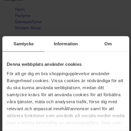
Hjem
Parfyme
Dameparfyme
Modern Muse
Samtycke
Information
Om
Anmeldelser (5)
Spørsmål og svar (0)
Denna webbplats använder cookies
4.8
För att ge dig en bra shoppingupplevelse använder
Bangerhead cookies. Vissa cookies är nödvändiga för att
du ska kunna använda webbplatsen, medan ditt
samtycke krävs för att använda cookies för att förbättra
Basert på 5 anmeldelser
våra tjänster, mäta och analysera trafik, förse dig med
relevant och anpassat innehåll/annonser samt för att
5
80%
aktivera funktioner som används på sociala medier media
4
20%
(kan innefatta behandling av personuppgifter). Data som
3
0%
samlas in delas med cookieleverantören. Genom att