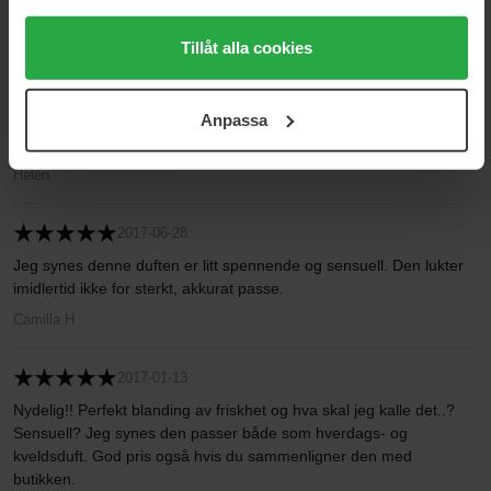
trycka på "Tillåt alla cookies" accepterar du alla cookies,
2
0%
medan du under "Detaljer" kan anpassa användningen av
Tillåt alla cookies
1
0%
cookies. Du kan när som helst återkalla ditt samtycke.
För mer information se vår Cookie Policy samt vår
2017-09-15
Anpassa
Integritetspolicy.
:O)
Helen
2017-06-28
Jeg synes denne duften er litt spennende og sensuell. Den lukter
imidlertid ikke for sterkt, akkurat passe.
Camilla H
2017-01-13
Nydelig!! Perfekt blanding av friskhet og hva skal jeg kalle det..?
Sensuell? Jeg synes den passer både som hverdags- og
kveldsduft. God pris også hvis du sammenligner den med
butikken.