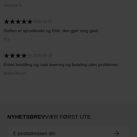
Jennifer S.
2016-10-02
Duften er sprudlende og frisk, den gjør meg glad.
Pia
2016-06-16
Enkel bestilling og rask levering og betaling uten problemer
MarieOlsson
NYHETSBREV
VÆR FØRST UTE