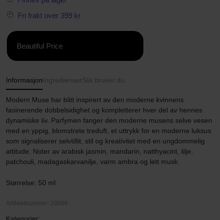
Fri frakt over 399 kr
Beautiful Price
Informasjon
Ingredienser
Slik bruker du
Modern Muse har blitt inspirert av den moderne kvinnens
fasinerende dobbelsidighet og kompletterer hver del av hennes
dynamiske liv. Parfymen fanger den moderne musens selve vesen
med en yppig, blomstrete treduft, et uttrykk for en moderne luksus
som signaliserer selvtillit, stil og kreativitet med en ungdommelig
attitude. Noter av arabisk jasmin, mandarin, natthyacint, lilje,
patchouli, madagaskarvanilje, varm ambra og lett musk.
Størrelse: 50 ml
Artikkelnummer: 20086
Kategorier: