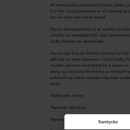
#ForeverGuilty-universet fortsetter jakten 
For Her. Gucci-parfymen er en tolkning av 
har en enda mer intens appell.
Denne dameparfymen er et symbol på bånd
uttrykke sin kjærlighet fritt, uten samfunnets 
Guilty-familien av damedufter.
Guccis nye Eau de Parfum Intense For Her 
tolkning av selve essensen i Gucci Guilty Fo
smelter sammen med fiolett for å skape en
ylang og tuberose fremheves av sensuell o
patchouli og vetiver blander seg med vanilj
lenge.
Duftfamilie: Amber
Toppnote: Mandora
Hjertenote: Ylang Ylang
Samtycke