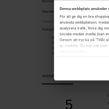
Bunnnote: Patchoul
Denna webbplats använder 
Størrelse: 30 ml
För att ge dig en bra shoppi
Artikkelnummer: 102429
använda webbplatsen, medan d
analysera trafik, förse dig 
Kategorier:
sociala medier media (kan in
Hjem
Genom att trycka på "Tillåt 
Parfyme
av cookies. Du kan när som h
Dameparfyme
Integritetspolicy.
Guilty Pour Femme Intense
Anmeldelser (3)
Spørsmål og svar 
5