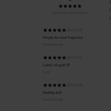
Basert på 3 anmeldelser
2024-10-05
Simply the best fragrance
Frøydis Krogh
2024-07-21
Lukter så godt 😍
kund
2023-10-09
Nydelig duft.
Frøydis Krogh