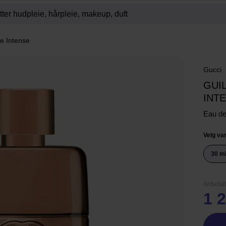
e Intense
Gucci
GUI
INT
Eau d
Velg var
30 m
Anbefalt
1 2