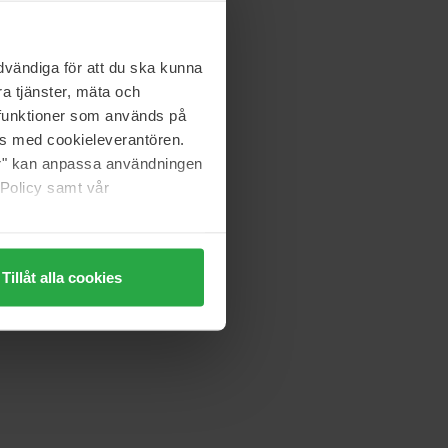
vändiga för att du ska kunna
a tjänster, mäta och
a funktioner som används på
as med cookieleverantören.
jer" kan anpassa användningen
 Policy samt vår
Tillåt alla cookies