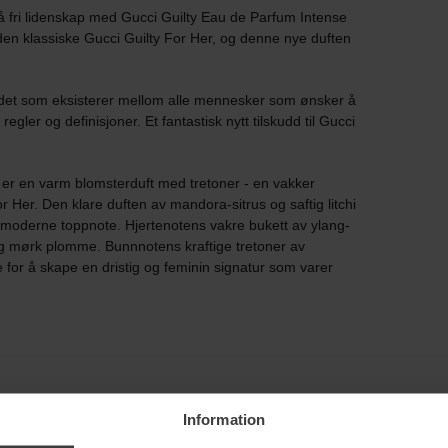
på fri lidenskap med Gucci Guilty Eau de Parfum Intense
den klassiske Gucci Guilty For Her, og denne nye duften
et som eksisterer mellom alle mennesker som ønsker å
regler og definisjoner. Et fantastisk nytt tilskudd til Gucci
er en varm blomsterduft med tretoner - en vakker
r Her. Den klare duften av mandora-sitrus og saftig litchi
 moderne toppnote. Hjertenotens vakre bukett av ylang-
g mørk plomme. Bunnnotens kraftige tretoner av
e for å skape en dristig og feminin signatur som varer
Information