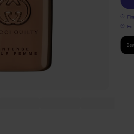
Fin
Fri
Bea