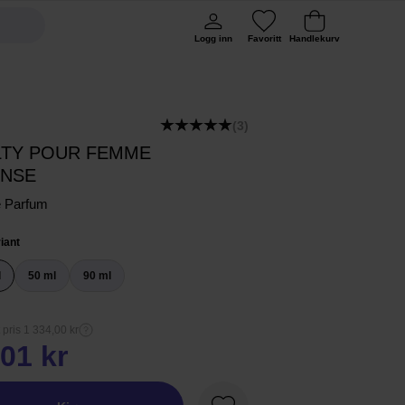
Logg inn
Favoritt
Handlekurv
(3)
LTY POUR FEMME
ENSE
e Parfum
iant
l
50 ml
90 ml
 pris 1 334,00 kr
01 kr