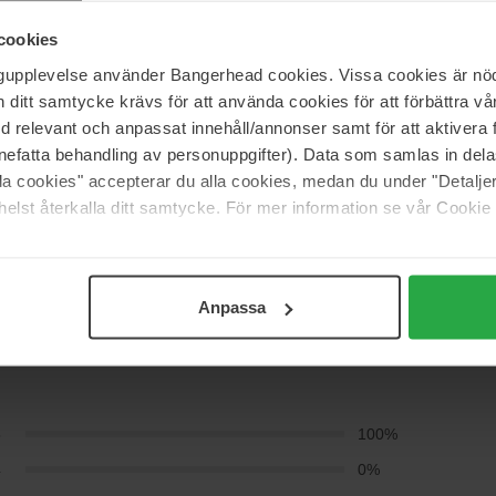
cookies
ngupplevelse använder Bangerhead cookies. Vissa cookies är nöd
itt samtycke krävs för att använda cookies för att förbättra vår
med relevant och anpassat innehåll/annonser samt för att aktiver
nefatta behandling av personuppgifter). Data som samlas in del
alla cookies" accepterar du alla cookies, medan du under "Detal
elst återkalla ditt samtycke. För mer information se vår Cookie
Anpassa
(0)
5
100%
4
0%