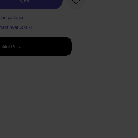
Kjøp
Favoritt
nes på lager
 frakt over 399 kr
utiful Price