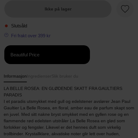
Ikke på lager
Favorit
Slutsåld
Fri frakt over 399 kr
Beautiful Price
Informasjon
Ingredienser
Slik bruker du
LA BELLE ROSEA: EN GLØDENDE SKATT FRA GAULTIERS
PARADIS
I et paradis utsmykket med gull og edelstener avslører Jean Paul
Gaultier La Belle Rosea, en floral, amber eau de parfum skapt som
en juvel. Med sitt nakne bryst smykket med en gyllen rose og en
flammende rød edelsten utstråler La Belle Rosea en glød som
forlokker og fengsler. Likevel er det hennes duft som virkelig
trollbinder. Krystallklare, akvatiske noter glir lett over huden,