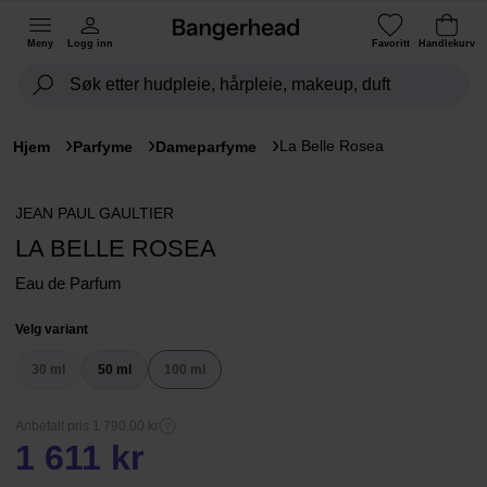
Meny
Logg inn
Favoritt
Handlekurv
La Belle Rosea
Hjem
Parfyme
Dameparfyme
JEAN PAUL GAULTIER
LA BELLE ROSEA
Eau de Parfum
Velg variant
30 ml
50 ml
100 ml
Anbefalt pris 1 790,00 kr
1 611 kr