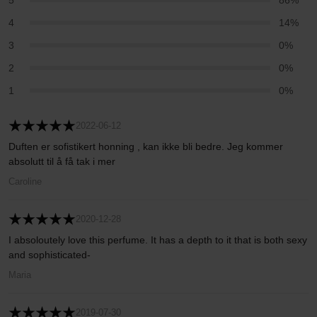
5
86%
4
14%
3
0%
2
0%
1
0%
2022-06-12
Duften er sofistikert honning , kan ikke bli bedre. Jeg kommer
absolutt til å få tak i mer
Caroline
2020-12-28
I absoloutely love this perfume. It has a depth to it that is both sexy
and sophisticated-
Maria
2019-07-30