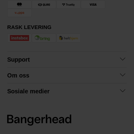
RASK LEVERING
Support
Kontakt oss
Om oss
Spørsmål og svar
Om oss
Kjøpsvilkår
Sosiale medier
Samarbeid med oss
Bytte og retur
Facebook
Bærekraft og miljø
Personvernerklæring
Instagram
Frakt og levering
LinkedIn