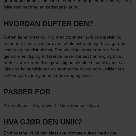
gourmandkomposisjon som etterlater et uforglemmelig inntrykk og
fyller rommet med en karismatisk aura.
HVORDAN DUFTER DEN?
Duften åpner friskt og livlig med toppnoter av blodappelsin og
mandarin, som raskt går over i et blomstrende hjerte av gardenia,
jasmin og appelsinblomst. Den virkelige karakteren trer frem
gjennom en dyp og forførende base, der søt honning og bivax
møter varm karamell og jordaktig patchouli. En subtil nyanse av
lakris gir komposisjonen en spennende dybde som utvikler seg
vakkert på huden gjennom både dag og kveld.
PASSER FOR
Alle hudtyper · Dag & kveld · Høst & vinter · Gave
HVA GJØR DEN UNIK?
En moderne vri på den klassiske blomsterduften med dype