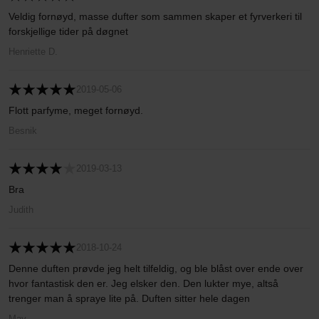
Veldig fornøyd, masse dufter som sammen skaper et fyrverkeri til
forskjellige tider på døgnet
Henriette D.
2019-05-06
Flott parfyme, meget fornøyd.
Besnik
2019-03-13
Bra
Judith
2018-10-24
Denne duften prøvde jeg helt tilfeldig, og ble blåst over ende over
hvor fantastisk den er. Jeg elsker den. Den lukter mye, altså
trenger man å spraye lite på. Duften sitter hele dagen
May