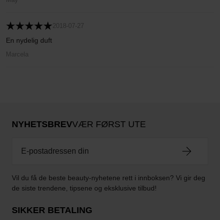
2018-07-27
En nydelig duft
Marcela
NYHETSBREV
VÆR FØRST UTE
Vil du få de beste beauty-nyhetene rett i innboksen? Vi gir deg
de siste trendene, tipsene og eksklusive tilbud!
SIKKER BETALING