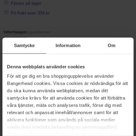
Finnes på lager
Fri frakt over 399 kr
Informasjon
Ingredienser
Magnolia Bliss er en fredelig komposisjon av Magnolia blomster,
Samtycke
Information
Om
med en tvist av nydelige noter av Mirabelle-plomme og
oppfriskende Bergamot. Flower Power legemliggjort i en duft.
Denna webbplats använder cookies
"With the troubled times we’re going through, I am desperatly
looking for some blissfulness. As I think we all are. Here comes
För att ge dig en bra shoppingupplevelse använder
Magnolia Bliss, where I imagined a Juliette as free as that famous
Bangerhead cookies. Vissa cookies är nödvändiga för att
summer of ‘69. My Flower Power heroine falls for the bohemian
du ska kunna använda webbplatsen, medan ditt
spirit without forgetting, as always, her rebellious nature...Peace! ""
samtycke krävs för att använda cookies för att förbättra
våra tjänster, mäta och analysera trafik, förse dig med
Romano Ricc
relevant och anpassat innehåll/annonser samt för att
aktivera funktioner som används på sociala medier
Størrelse: 50 ml
media (kan innefatta behandling av personuppgifter).
Artikkelnummer: 111370
Data som samlas in delas med cookieleverantören.