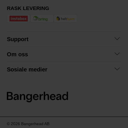
RASK LEVERING
Support
Kontakt oss
Om oss
Spørsmål og svar
Om oss
Kjøpsvilkår
Sosiale medier
Samarbeid med oss
Bytte og retur
Facebook
Bærekraft og miljø
Personvernerklæring
Instagram
Frakt og levering
LinkedIn
© 2026 Bangerhead AB