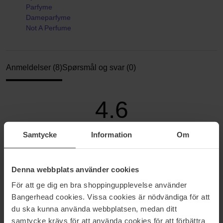
Parfyme
Dameparfyme
Not A Perfume
Anmeldelser (8)
Spørsmål og svar (0)
4.6
Samtycke
Information
Om
Basert på 8 anmeldelser
5
88%
Denna webbplats använder cookies
4
0%
För att ge dig en bra shoppingupplevelse använder
Bangerhead cookies. Vissa cookies är nödvändiga för att
3
0%
du ska kunna använda webbplatsen, medan ditt
2
13%
samtycke krävs för att använda cookies för att förbättra