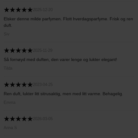
2025-12-20
Elsker denne milde parfymen. Flott hverdagsparfyme. Frisk og ren
duft.
Siv
2025-11-29
Så fornøyd med duften, den varer lenge og lukter elegant!
Tilda
2023-04-25
Ren duft, lukter litt sitrusaktig, men med litt varme. Behagelig.
Emma
2026-03-05
Anna S