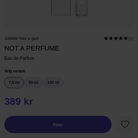
Juliette has a gun
(8)
NOT A PERFUME
Eau de Parfum
Velg variant
7,5 ml
50 ml
100 ml
389 kr
Kjøp
Favorit