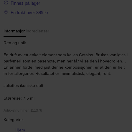
Finnes på lager
Fri frakt over 399 kr
Informasjon
Ingredienser
Ren og unik
En duft av ett enkelt element som kalles Cetalox. Brukes vanligvis i
parfymeri som en basenote, men her får vi se den i hovedrollen…
En annen fordel med just denne komposisjonen, er at den er helt
fri for allergener. Resultatet er minimalistisk, elegant, rent.
Juliettes ikoniske duft
Størrelse: 7,5 ml
Artikkelnummer: 111376
Kategorier:
Hjem