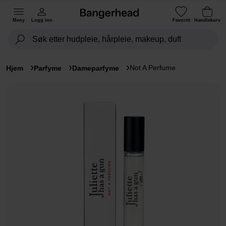
Meny
Logg inn
Favoritt
Handlekurv
Not A Perfume
Hjem
Parfyme
Dameparfyme