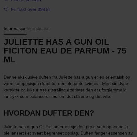
Fri frakt over 399 kr
Informasjon
Ingredienser
JULIETTE HAS A GUN OIL
FICITON EAU DE PARFUM - 75
ML
Denne eksklusive duften fra Juliette has a gun er en orientalsk og
varm komposisjon skapt for den elegante kvinnen. Med sin dype
karakter og luksuriøse utstråling etterlater den et uforglemmelig
inntrykk som balanserer mellom det stilrene og det ville.
HVORDAN DUFTER DEN?
Juliette has a gun Oil Fiction er en sjelden perle som opprinnelig
ble lansert i et svært begrenset opplag. Duften fanger essensen av