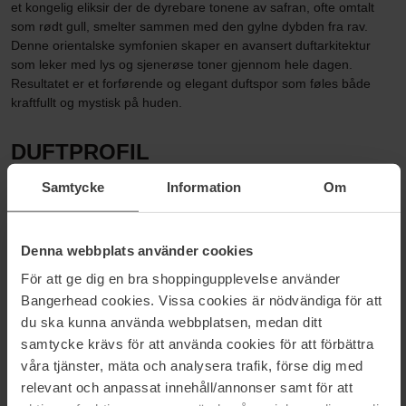
et kongelig eliksir der de dyrebare tonene av safran, ofte omtalt
som rødt gull, smelter sammen med den gylne dybden fra rav.
Denne orientalske symfonien skaper en avansert duftarkitektur
som leker med lys og sjenerøse toner gjennom hele dagen.
Resultatet er et forførende og elegant duftspor som føles både
kraftfullt og mystisk på huden.
DUFTPROFIL
Samtycke
Information
Om
Varm · Orientalsk · Krydret
Duftfamilie: Orientalsk
Denna webbplats använder cookies
PASSER FOR
För att ge dig en bra shoppingupplevelse använder
Bangerhead cookies. Vissa cookies är nödvändiga för att
Orientalske dufter · Kveldstid · Spesielle anledninger ·
du ska kunna använda webbplatsen, medan ditt
Selvsikkerhet
samtycke krävs för att använda cookies för att förbättra
våra tjänster, mäta och analysera trafik, förse dig med
HVA GJØR DEN UNIK?
relevant och anpassat innehåll/annonser samt för att