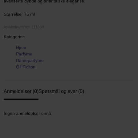
avanserte dybde og orientalske eleganse.
Størrelse: 75 ml
Artikkelnummer: 111389
Kategorier:
Hjem
Parfyme
Dameparfyme
Oil Ficiton
Anmeldelser (0)
Spørsmål og svar (0)
Ingen anmeldelser ennå