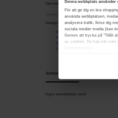
Denna webbplats använder 
Størrelse: 7,5 ml
För att ge dig en bra shoppi
Artikkelnummer: 111378
använda webbplatsen, medan d
analysera trafik, förse dig 
Kategorier:
sociala medier media (kan in
Hjem
Genom att trycka på "Tillåt 
Parfyme
av cookies. Du kan när som h
Dameparfyme
Integritetspolicy.
Sunny Side Up
Anmeldelser (0)
Spørsmål og svar 
Ingen anmeldelser ennå