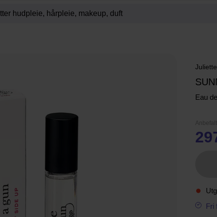
Juliett
SUN
Eau d
Anbefalt
29
Utg
Fri