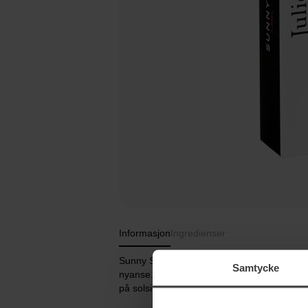
Informasjon
Ingredienser
Sunny Side Up er en selvlysende komposisj
Samtycke
nyanse. En «lykketerapi» for å opplyse dagen 
på solsiden!