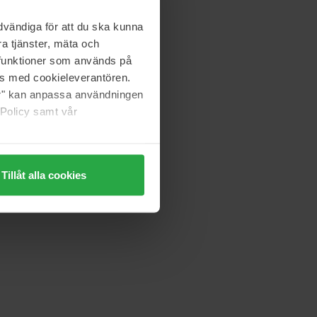
vändiga för att du ska kunna
a tjänster, mäta och
a funktioner som används på
as med cookieleverantören.
jer" kan anpassa användningen
 Policy samt vår
Tillåt alla cookies