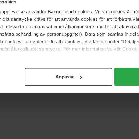
cookies
ngupplevelse använder Bangerhead cookies. Vissa cookies är nöd
itt samtycke krävs för att använda cookies för att förbättra vår
med relevant och anpassat innehåll/annonser samt för att aktiver
nefatta behandling av personuppgifter). Data som samlas in del
alla cookies" accepterar du alla cookies, medan du under "Detal
elst återkalla ditt samtycke. För mer information se vår Cookie
Anpassa
(0)