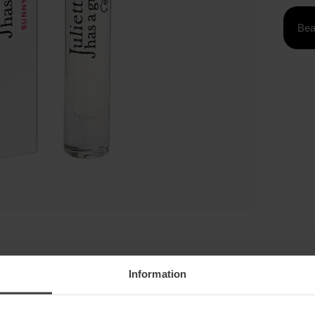
Bea
on av sandeltre, med en behagelig kremete treaktig
Information
din og løfte ditt sinn. Vi fortjener alle en liten spasertur