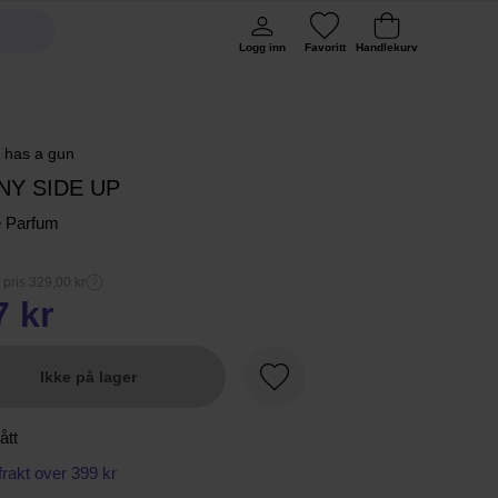
Logg inn
Favoritt
Handlekurv
e has a gun
NY SIDE UP
e Parfum
 pris 329,00 kr
7 kr
Ikke på lager
Favoritt
ått
 frakt over 399 kr