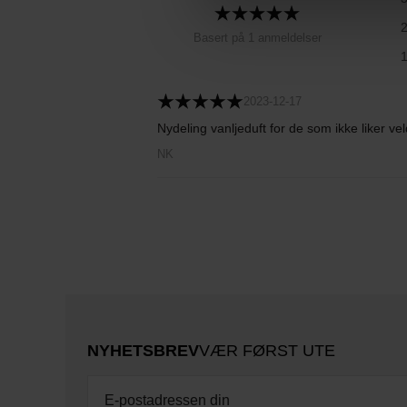
Basert på 1 anmeldelser
2023-12-17
Nydeling vanljeduft for de som ikke liker veld
NK
NYHETSBREV
VÆR FØRST UTE