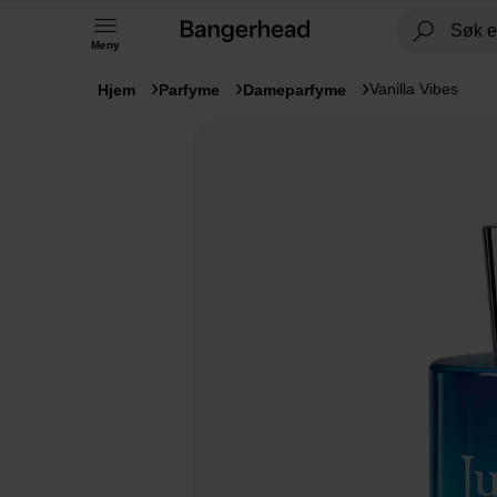
Meny
Vanilla Vibes
Hjem
Parfyme
Dameparfyme