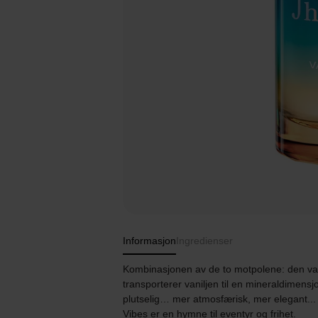
Informasjon
Ingredienser
Kombinasjonen av de to motpolene: den var
transporterer vaniljen til en mineraldimens
plutselig… mer atmosfærisk, mer elegant... Ut
Vibes er en hymne til eventyr og frihet.