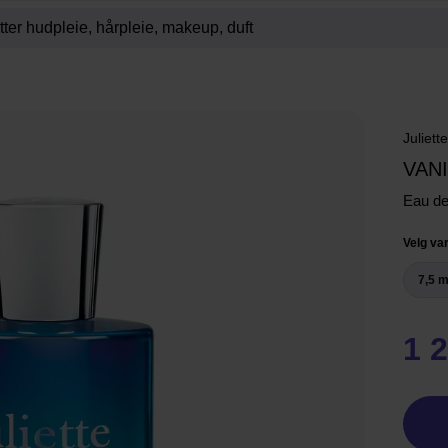
Juliett
VANI
Eau d
Velg var
7,5 m
1 2