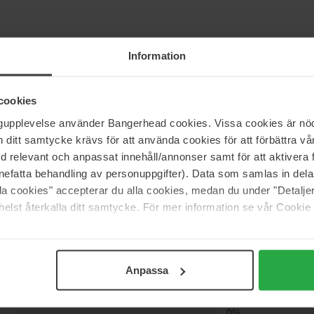
Information
cookies
ngupplevelse använder Bangerhead cookies. Vissa cookies är nöd
itt samtycke krävs för att använda cookies för att förbättra vår
med relevant och anpassat innehåll/annonser samt för att aktiver
nefatta behandling av personuppgifter). Data som samlas in del
alla cookies" accepterar du alla cookies, medan du under "Detal
elst återkalla ditt samtycke. För mer information se vår Cookie
(0)
5
100%
Anpassa
4
0%
3
0%