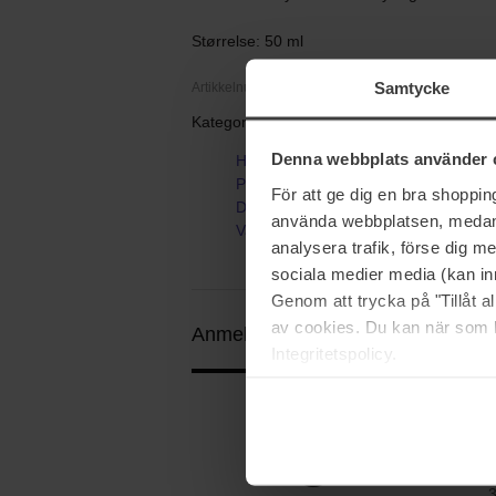
Størrelse: 50 ml
Samtycke
Artikkelnummer: 111369
Kategorier:
Denna webbplats använder 
Hjem
Parfyme
För att ge dig en bra shoppi
Dameparfyme
använda webbplatsen, medan d
Vanilla Vibes
analysera trafik, förse dig 
sociala medier media (kan in
Genom att trycka på "Tillåt 
av cookies. Du kan när som h
Anmeldelser (1)
Spørsmål og svar 
Integritetspolicy.
5