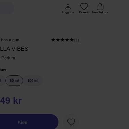
Logg inn
Favoritt
Handlekurv
e has a gun
(1)
LLA VIBES
e Parfum
iant
l
50 ml
100 ml
49 kr
Kjøp
Favoritt