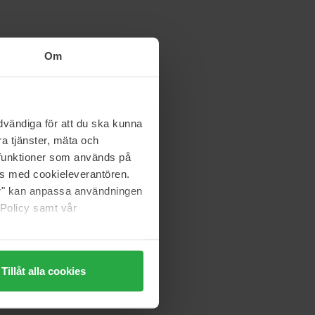
Om
vändiga för att du ska kunna
a tjänster, mäta och
a funktioner som används på
as med cookieleverantören.
jer" kan anpassa användningen
 Policy samt vår
Tillåt alla cookies