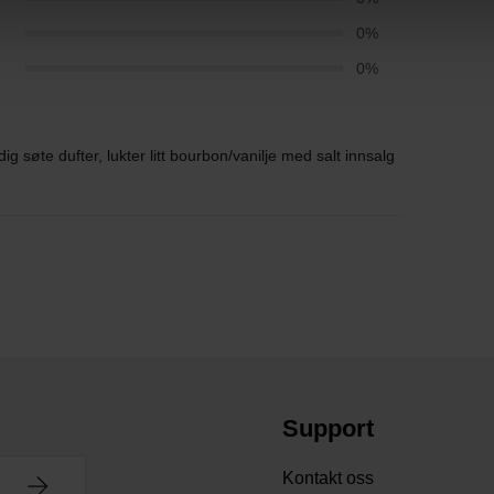
2
0%
1
0%
ig søte dufter, lukter litt bourbon/vanilje med salt innsalg
Support
Kontakt oss