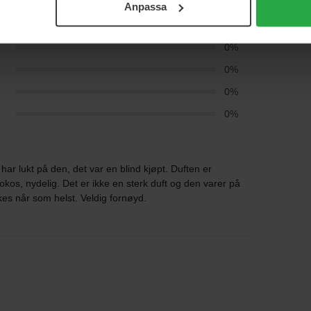
Anpassa
5
100%
4
0%
3
0%
2
0%
1
0%
ar lukt på den, det var en blind kjøpt. Duften er
kokos, nydelig. Det er ikke en sterk duft og den varer på
es når som helst. Veldig fornøyd.