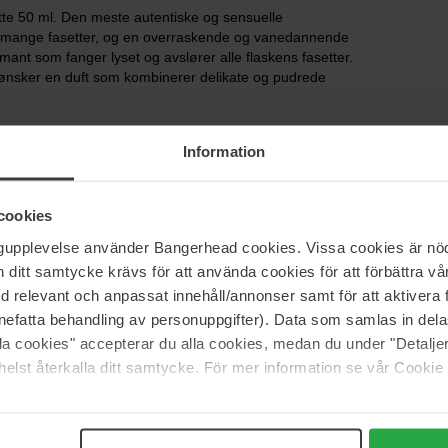
te 50 ml. Den meste autentiske og sensuelle
ed mange fasetter, og en overraskende og vanedannende
mant som fanger lyset og avslører alle flaskens fasetter.
 ønsker en duft som kombinerer delikate og pudrede
Information
cookies
ngupplevelse använder Bangerhead cookies. Vissa cookies är nöd
itt samtycke krävs för att använda cookies för att förbättra vår
med relevant och anpassat innehåll/annonser samt för att aktiver
nefatta behandling av personuppgifter). Data som samlas in del
alla cookies" accepterar du alla cookies, medan du under "Detal
elst återkalla ditt samtycke. För mer information se vår Cookie
(0)