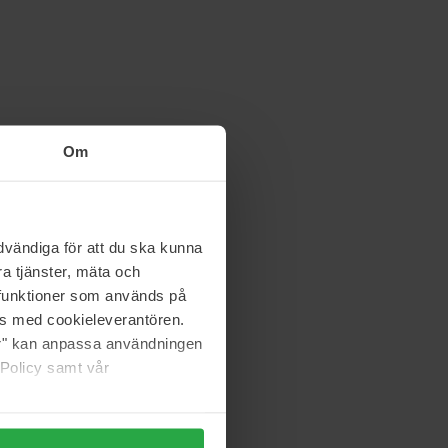
Om
vändiga för att du ska kunna
a tjänster, mäta och
a funktioner som används på
as med cookieleverantören.
jer" kan anpassa användningen
 Policy samt vår