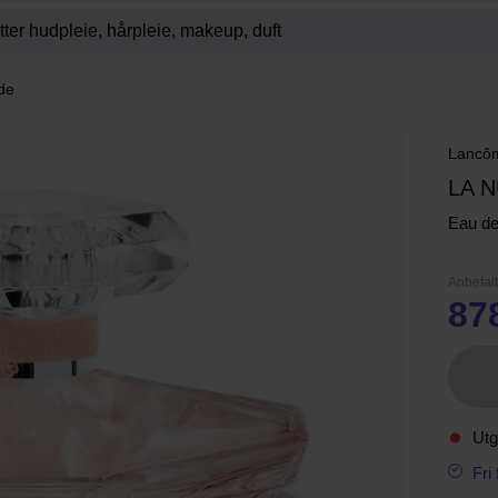
de
Lancô
LA 
Eau de 
Anbefalt
87
Utg
Fri