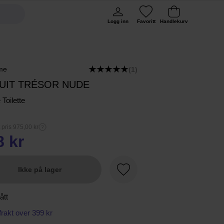
Logg inn
Favoritt
Handlekurv
me
(1)
NUIT TRÉSOR NUDE
Toilette
 pris 975,00 kr
8 kr
Ikke på lager
Favoritt
ått
 frakt over 399 kr