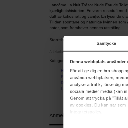
Lancôme La Nuit Trésor Nude Eau de Toilet
kjærlighetshistorien. En varm roseduft m
duft av kokosnøtt og vanilje. En lysende dia
Til den spontane og naturlige kvinnen som
noter, som fremhever hennes utstråling.
Størrelse: 50 ml
Samtycke
Artikkelnummer: 82881
Kategorier:
Denna webbplats använder 
För att ge dig en bra shoppi
Hjem
Parfyme
använda webbplatsen, medan d
Dameparfyme
analysera trafik, förse dig 
La Nuit Trésor Nude
sociala medier media (kan in
Genom att trycka på "Tillåt 
av cookies. Du kan när som h
Integritetspolicy.
Anmeldelser (1)
Spørsmål og svar 