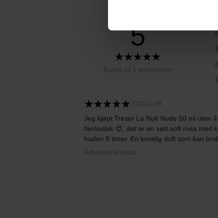
5
Basert på 1 anmeldelser
2022-02-08
Jeg kjøpt Tresor La Nuit Nude 50 ml uten å h
fantastisk 😍, det er en søtt soft rosa med 
huden 8 timer. En koselig duft som kan bruk
Adryanna Shamsa