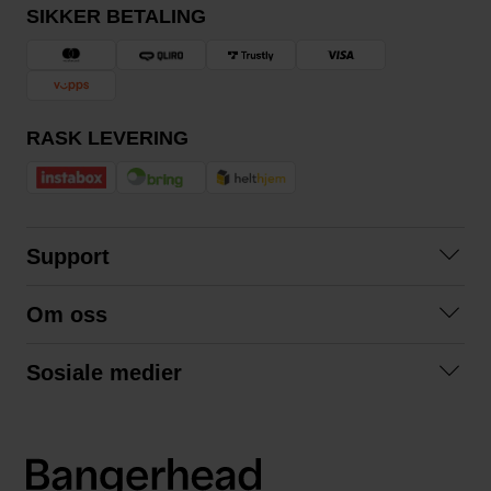
SIKKER BETALING
RASK LEVERING
Support
Kontakt oss
Om oss
Spørsmål og svar
Om oss
Kjøpsvilkår
Sosiale medier
Samarbeid med oss
Bytte og retur
Facebook
Bærekraft og miljø
Personvernerklæring
Instagram
Frakt og levering
LinkedIn