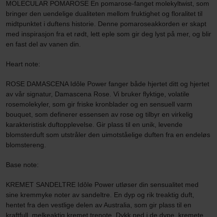
MOLECULAR POMAROSE En pomarose-fanget molekyltwist, som
bringer den uendelige dualiteten mellom fruktighet og floralitet til
midtpunktet i duftens historie. Denne pomaroseakkorden er skapt
med inspirasjon fra et rødt, lett eple som gir deg lyst på mer, og blir
en fast del av vanen din.
Heart note:
ROSE DAMASCENA Idôle Power fanger både hjertet ditt og hjertet
av vår signatur, Damascena Rose. Vi bruker flyktige, volatile
rosemolekyler, som gir friske kronblader og en sensuell varm
bouquet, som definerer essensen av rose og tilbyr en virkelig
karakteristisk duftopplevelse. Gir plass til en unik, levende
blomsterduft som utstråler den uimotståelige duften fra en endeløs
blomstereng.
Base note:
KREMET SANDELTRE Idôle Power utløser din sensualitet med
sine kremmyke noter av sandeltre. En dyp og rik treaktig duft,
hentet fra den vestlige delen av Australia, som gir plass til en
kraftfull, melkeaktig kremet trenote. Dykk ned i de dype, kremete