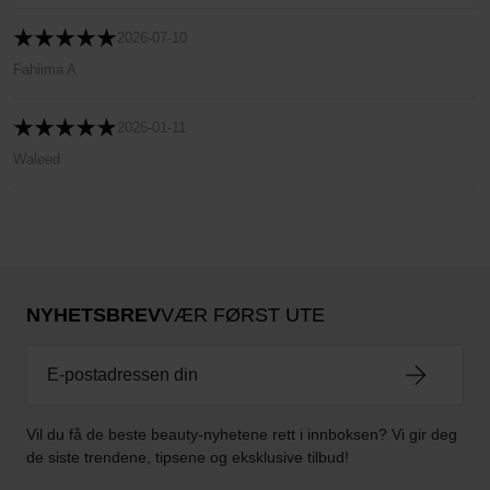
2026-07-10
Fahiima A
2026-01-11
Waleed
NYHETSBREV
VÆR FØRST UTE
Vil du få de beste beauty-nyhetene rett i innboksen? Vi gir deg
de siste trendene, tipsene og eksklusive tilbud!