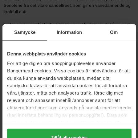
trenotene fra det vitale sandeltreet, som gir en vanedannende og
kraftfull duft.
Led tankene mot Idôle. Led tankene mot kraften av det å være deg
selv. Med Idôle Power tar øyeblikket på scenen aldri slutt. Gjør
Samtycke
Information
Om
krav på duften som lar deg være deg selv. Et token som perfekt
innkapsler og starter reisen din. Slutt aldri med å være deg selv
Denna webbplats använder cookies
Størrelse: 50 ml
För att ge dig en bra shoppingupplevelse använder
Artikkelnummer: 191751
Bangerhead cookies. Vissa cookies är nödvändiga för att
du ska kunna använda webbplatsen, medan ditt
Kategorier:
samtycke krävs för att använda cookies för att förbättra
Hjem
våra tjänster, mäta och analysera trafik, förse dig med
Parfyme
relevant och anpassat innehåll/annonser samt för att
Dameparfyme
aktivera funktioner som används på sociala medier media
Idôle Power Intense
(kan innefatta behandling av personuppgifter). Data som
samlas in delas med cookieleverantören. Genom att
trycka på "Tillåt alla cookies" accepterar du alla cookies,
Anmeldelser (7)
Spørsmål og svar (0)
medan du under "Detaljer" kan anpassa användningen av
Tillåt alla cookies