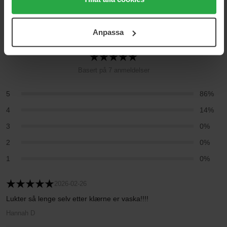
cookies. Du kan när som helst återkalla ditt samtycke.
För mer information se vår Cookie Policy samt vår
4.9
Anpassa
Integritetspolicy.
Basert på 7 anmeldelser
5
86%
4
14%
3
0%
2
0%
1
0%
2026-02-26
Lukter så lenge selv etter klærne er vaska!!!!
Hannah D