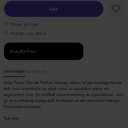
Kjøp
Favorit
Finnes på lager
Fri frakt over 399 kr
Beautiful Price
Informasjon
Ingredienser
Idôle Power Eau de Parfum Intense, Idôles første treaktige florale
duft, hvor kremmyke og vitale noter av sandeltre møter en
augmentert rose. En kraftfull sammensetning av ingredienser, som
gir en kraftfull og fruktig duft, forsterket av det innovative fruktige
Pomarose-molekylet.
Top note: