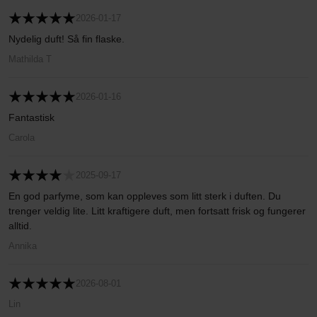
2026-01-17
Nydelig duft! Så fin flaske.
Mathilda T
2026-01-16
Fantastisk
Carola
2025-09-17
En god parfyme, som kan oppleves som litt sterk i duften. Du
trenger veldig lite. Litt kraftigere duft, men fortsatt frisk og fungerer
alltid.
Annika
2026-08-01
Lin