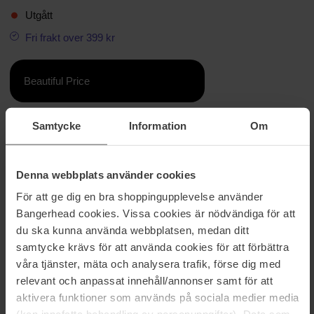
Utgått
Fri frakt over 399 kr
Beautiful Price
Samtycke
Information
Om
Informasjon
Vår populære form, NO BIGGIE, er nå tilgjengelig med blått lys,
med en klassisk rektangulær silhuett og vintage-inspirert
Denna webbplats använder cookies
nøkkelhullsnesebro. Designet for både menn og kvinner, denne
För att ge dig en bra shoppingupplevelse använder
mellomstore stilen er ferdig med diskret metallnagledetaljer og Le
Bangerhead cookies. Vissa cookies är nödvändiga för att
Specs flaggstripe metallutstyr.
du ska kunna använda webbplatsen, medan ditt
Laget av BPA-fri polymerplast som er lett, slitesterk og slagfast.
samtycke krävs för att använda cookies för att förbättra
våra tjänster, mäta och analysera trafik, förse dig med
Utstyrt med linser med anti-blått lys som filtrerer 30 % av blått lys
relevant och anpassat innehåll/annonser samt för att
for å hjelpe til med tretthet i øynene og digital øyeanstrengelse, er
aktivera funktioner som används på sociala medier media
linsene våre laget av bruddsikkert og ripebestandig
polykarbonatmateriale.