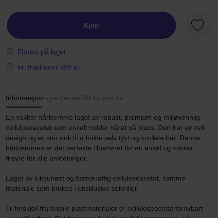
Kjøp
Favorit
Finnes på lager
Fri frakt over 399 kr
Informasjon
Ingredienser
Slik bruker du
En vakker hårklemme laget av robust, premium og miljøvennlig
celluloseacetat som enkelt holder håret på plass. Den har en rett
design og er stor nok til å holde selv tykt og krøllete hår. Denne
hårklemmen er det perfekte tilbehøret for en enkel og vakker
frisyre for alle anledninger.
Laget av luksuriøst og bærekraftig celluloseacetat, samme
materiale som brukes i eksklusive solbriller.
Til forskjell fra fossile plastmaterialer er celluloseacetat fornybart