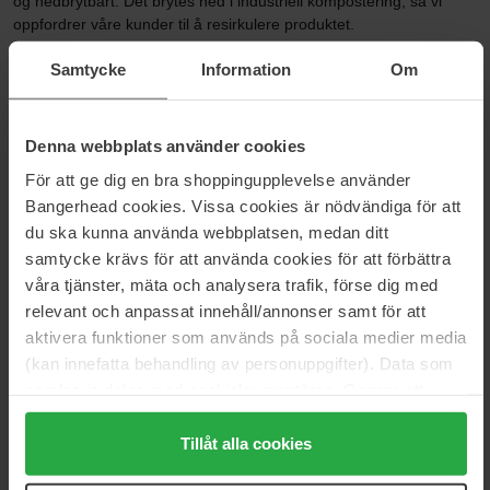
og nedbrytbart. Det brytes ned i industriell kompostering, så vi
oppfordrer våre kunder til å resirkulere produktet.
Samtycke
Information
Om
Passer for alle hårtyper, fra tynne og fine til tykke og lange. Gir et
pålitelig grep som sikrer at håret holdes på plass
Størrelse: 1 pcs
Denna webbplats använder cookies
För att ge dig en bra shoppingupplevelse använder
Artikkelnummer: 196171
Bangerhead cookies. Vissa cookies är nödvändiga för att
Kategorier:
du ska kunna använda webbplatsen, medan ditt
Hjem
samtycke krävs för att använda cookies för att förbättra
Accessories
våra tjänster, mäta och analysera trafik, förse dig med
Hårbånd & Hårpynt
relevant och anpassat innehåll/annonser samt för att
Hårklemmer
aktivera funktioner som används på sociala medier media
Eco-friendly French Hair Pin
(kan innefatta behandling av personuppgifter). Data som
samlas in delas med cookieleverantören. Genom att
trycka på "Tillåt alla cookies" accepterar du alla cookies,
Anmeldelser (2)
Spørsmål og svar (0)
medan du under "Detaljer" kan anpassa användningen av
Tillåt alla cookies
cookies. Du kan när som helst återkalla ditt samtycke.