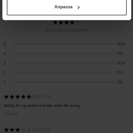
För mer information se vår Cookie Policy samt vår
4
Anpassa
Integritetspolicy.
Basert på 2 anmeldelser
5
50%
4
0%
3
50%
2
0%
1
0%
2026-07-09
Veldig fin og enkel å bruke etter litt øving.
Cathrine
2026-07-08