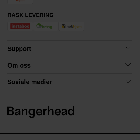
RASK LEVERING
Support
Kontakt oss
Om oss
Spørsmål og svar
Om oss
Kjøpsvilkår
Sosiale medier
Samarbeid med oss
Bytte og retur
Facebook
Bærekraft og miljø
Personvernerklæring
Instagram
Frakt og levering
LinkedIn