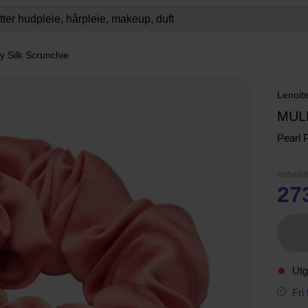
y Silk Scrunchie
Lenoit
MUL
Pearl 
Anbefalt
27
Utg
Fri