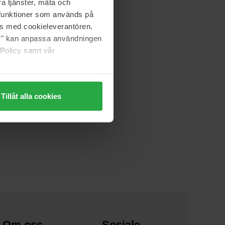
a tjänster, mäta och
a funktioner som används på
as med cookieleverantören.
jer" kan anpassa användningen
 Policy samt vår
Tillåt alla cookies
Om oss
Sosiale