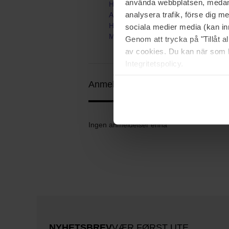
använda webbplatsen, medan d
Hjem
analysera trafik, förse dig 
Accessories
Hårbånd & Hårpynt
sociala medier media (kan in
Mulberry Silk Scrunchie
Genom att trycka på "Tillåt 
av cookies. Du kan när som h
Integritetspolicy.
Anmeldelser (0)
Spørsmål og svar 
Ingen anmeldelser ennå
NYHETSBREV
VÆR FØRST UTE