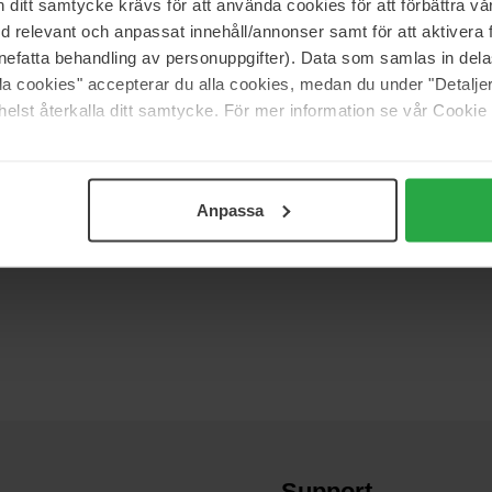
itt samtycke krävs för att använda cookies för att förbättra vår
med relevant och anpassat innehåll/annonser samt för att aktiver
nefatta behandling av personuppgifter). Data som samlas in del
alla cookies" accepterar du alla cookies, medan du under "Detal
elst återkalla ditt samtycke. För mer information se vår Cookie
(0)
Anpassa
Support