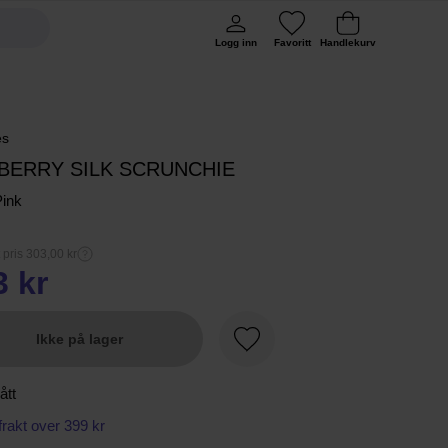
Logg inn
Favoritt
Handlekurv
es
BERRY SILK SCRUNCHIE
Pink
 pris 303,00 kr
3 kr
Ikke på lager
Favoritt
ått
 frakt over 399 kr