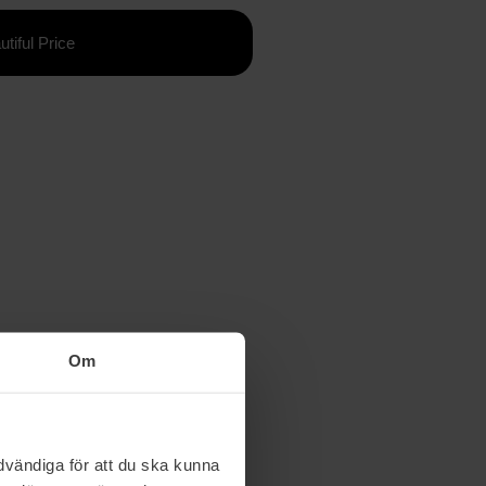
utiful Price
Om
vändiga för att du ska kunna