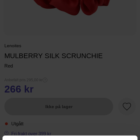
Lenoites
MULBERRY SILK SCRUNCHIE
Red
Anbefalt pris 295,00 kr
266 kr
Ikke på lager
Favorit
Utgått
Fri frakt over 399 kr