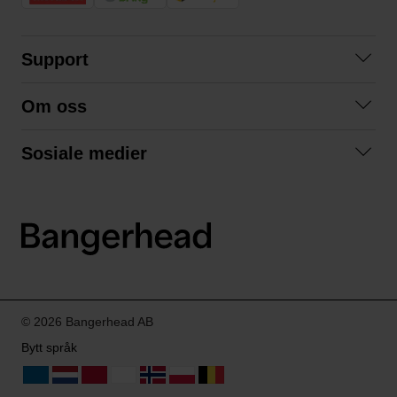
Support
Kontakt oss
Om oss
Spørsmål og svar
Om oss
Kjøpsvilkår
Sosiale medier
Samarbeid med oss
Bytte og retur
Facebook
Bærekraft og miljø
Personvernerklæring
Instagram
Frakt og levering
LinkedIn
© 2026 Bangerhead AB
Bytt språk