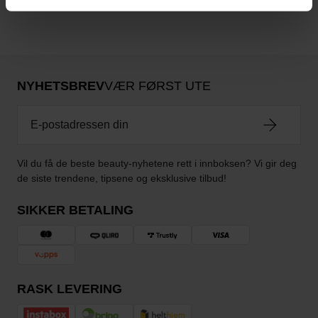
NYHETSBREV
VÆR FØRST UTE
Vil du få de beste beauty-nyhetene rett i innboksen? Vi gir deg
de siste trendene, tipsene og eksklusive tilbud!
SIKKER BETALING
RASK LEVERING