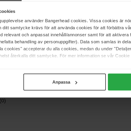
tståelige godbiter, utstråling og ubekymrethet. Love
likk av nytelse.
cookies
ngupplevelse använder Bangerhead cookies. Vissa cookies är nöd
itt samtycke krävs för att använda cookies för att förbättra vår
med relevant och anpassat innehåll/annonser samt för att aktiver
nefatta behandling av personuppgifter). Data som samlas in del
alla cookies" accepterar du alla cookies, medan du under "Detal
elst återkalla ditt samtycke. För mer information se vår Cookie
Anpassa
(0)