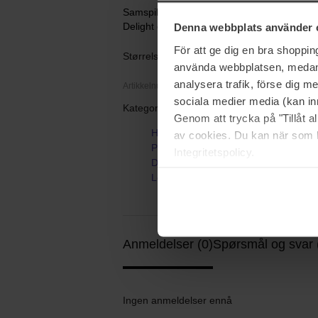
Samspillet mellom delikate blomster og uimo
Delight er en invitasjon til å nyte hvert øyeb
Denna webbplats använder 
För att ge dig en bra shoppi
Størrelse: 100 ml
använda webbplatsen, medan d
analysera trafik, förse dig 
Artikkelnummer: 125702
sociala medier media (kan in
Kategorier:
Genom att trycka på "Tillåt 
Hjem
av cookies. Du kan när som h
Parfyme
Integritetspolicy.
Dameparfyme
Love Delight
Anmeldelser (0)
Spørsmål og svar 
Ingen anmeldelser ennå