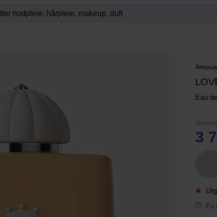
Amoua
LOV
Eau d
Anbefalt
3 7
Utg
Fri