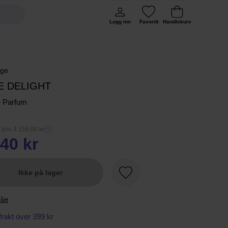
Logg inn
Favoritt
Handlekurv
ge
E DELIGHT
e Parfum
 pris 4 155,00 kr
40 kr
Ikke på lager
Favoritt
ått
 frakt over 399 kr