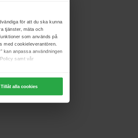
vändiga för att du ska kunna
a tjänster, mäta och
a funktioner som används på
as med cookieleverantören.
jer" kan anpassa användningen
 Policy samt vår
Tillåt alla cookies